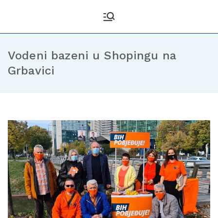
Kantonalni odbor
Službena stranica KO DF
Sarajevo
Demokratske fronte
Sarajevo
Vodeni bazeni u Shopingu na
Grbavici