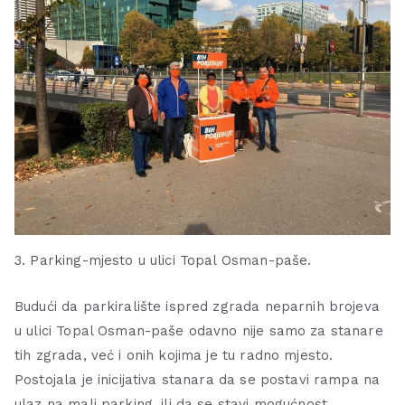
3. Parking-mjesto u ulici Topal Osman-paše.
Budući da parkiralište ispred zgrada neparnih brojeva
u ulici Topal Osman-paše odavno nije samo za stanare
tih zgrada, već i onih kojima je tu radno mjesto.
Postojala je inicijativa stanara da se postavi rampa na
ulaz na mali parking, ili da se stavi mogućnost