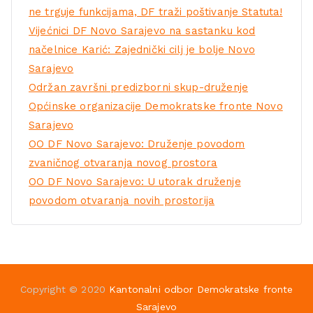
ne trguje funkcijama, DF traži poštivanje Statuta!
Vijećnici DF Novo Sarajevo na sastanku kod
načelnice Karić: Zajednički cilj je bolje Novo
Sarajevo
Održan završni predizborni skup-druženje
Općinske organizacije Demokratske fronte Novo
Sarajevo
OO DF Novo Sarajevo: Druženje povodom
zvaničnog otvaranja novog prostora
OO DF Novo Sarajevo: U utorak druženje
povodom otvaranja novih prostorija
Copyright © 2020
Kantonalni odbor Demokratske fronte
Sarajevo