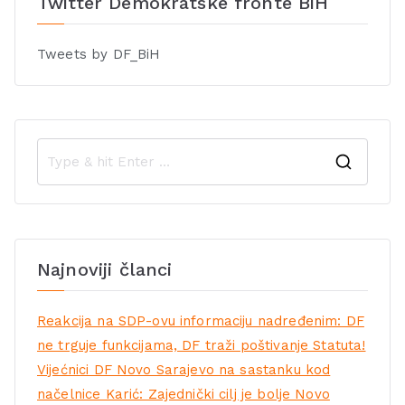
Twitter Demokratske fronte BiH
Tweets by DF_BiH
Najnoviji članci
Reakcija na SDP-ovu informaciju nadređenim: DF
ne trguje funkcijama, DF traži poštivanje Statuta!
Vijećnici DF Novo Sarajevo na sastanku kod
načelnice Karić: Zajednički cilj je bolje Novo