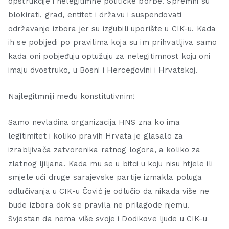
opstrukcije i nelegitimne političke borbe. Spremni su
blokirati, grad, entitet i državu i suspendovati
održavanje izbora jer su izgubili uporište u CIK-u. Kada
ih se pobijedi po pravilima koja su im prihvatljiva samo
kada oni pobjeđuju optužuju za nelegitimnost koju oni
imaju dvostruko, u Bosni i Hercegovini i Hrvatskoj.
Najlegitmniji među konstitutivnim!
Samo nevladina organizacija HNS zna ko ima
legitimitet i koliko pravih Hrvata je glasalo za
izrabljivača zatvorenika ratnog logora, a koliko za
zlatnog ljiljana. Kada mu se u bitci u koju nisu htjele ili
smjele ući druge sarajevske partije izmakla poluga
odlučivanja u CIK-u Čović je odlučio da nikada više ne
bude izbora dok se pravila ne prilagode njemu.
Svjestan da nema više svoje i Dodikove ljude u CIK-u