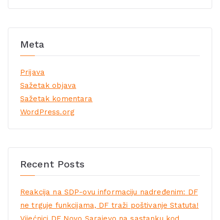
Meta
Prijava
Sažetak objava
Sažetak komentara
WordPress.org
Recent Posts
Reakcija na SDP-ovu informaciju nadređenim: DF
ne trguje funkcijama, DF traži poštivanje Statuta!
Vijećnici DF Novo Sarajevo na sastanku kod