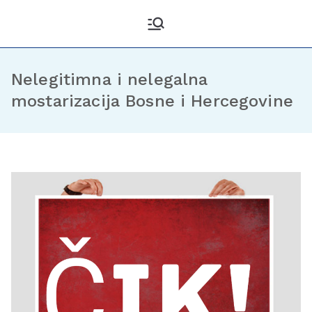
Kantonalni odbor
Službena stranica KO DF
Sarajevo
Demokratske fronte
Sarajevo
Nelegitimna i nelegalna
mostarizacija Bosne i Hercegovine