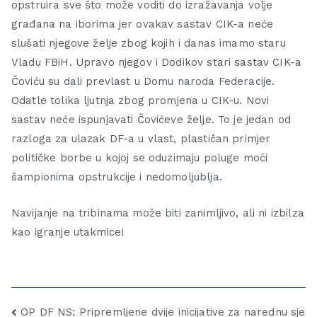
opstruira sve što može voditi do izražavanja volje
građana na iborima jer ovakav sastav CIK-a neće
slušati njegove želje zbog kojih i danas imamo staru
Vladu FBiH. Upravo njegov i Dodikov stari sastav CIK-a
Čoviću su dali prevlast u Domu naroda Federacije.
Odatle tolika ljutnja zbog promjena u CIK-u. Novi
sastav neće ispunjavati Čovićeve želje. To je jedan od
razloga za ulazak DF-a u vlast, plastičan primjer
političke borbe u kojoj se oduzimaju poluge moći
šampionima opstrukcije i nedomoljublja.
Navijanje na tribinama može biti zanimljivo, ali ni izbilza
kao igranje utakmice!
OP DF NS: Pripremljene dvije inicijative za narednu sje