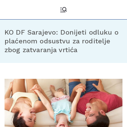
Kantonalni odbor
Službena stranica KO DF
Sarajevo
Demokratske fronte
Sarajevo
KO DF Sarajevo: Donijeti odluku o
plaćenom odsustvu za roditelje
zbog zatvaranja vrtića