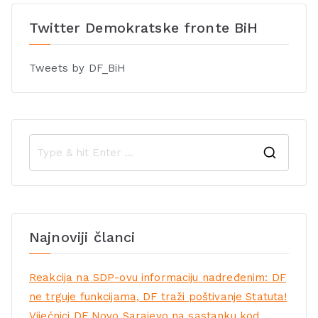
Twitter Demokratske fronte BiH
Tweets by DF_BiH
Najnoviji članci
Reakcija na SDP-ovu informaciju nadređenim: DF
ne trguje funkcijama, DF traži poštivanje Statuta!
Vijećnici DF Novo Sarajevo na sastanku kod