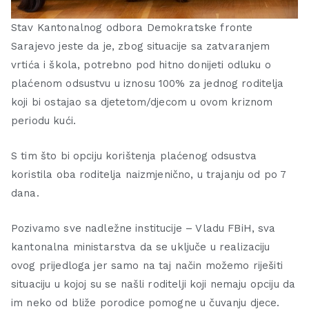
Stav Kantonalnog odbora Demokratske fronte
Sarajevo jeste da je, zbog situacije sa zatvaranjem
vrtića i škola, potrebno pod hitno donijeti odluku o
plaćenom odsustvu u iznosu 100% za jednog roditelja
koji bi ostajao sa djetetom/djecom u ovom kriznom
periodu kući.
S tim što bi opciju korištenja plaćenog odsustva
koristila oba roditelja naizmjenično, u trajanju od po 7
dana.
Pozivamo sve nadležne institucije – Vladu FBiH, sva
kantonalna ministarstva da se uključe u realizaciju
ovog prijedloga jer samo na taj način možemo riješiti
situaciju u kojoj su se našli roditelji koji nemaju opciju da
im neko od bliže porodice pomogne u čuvanju djece.