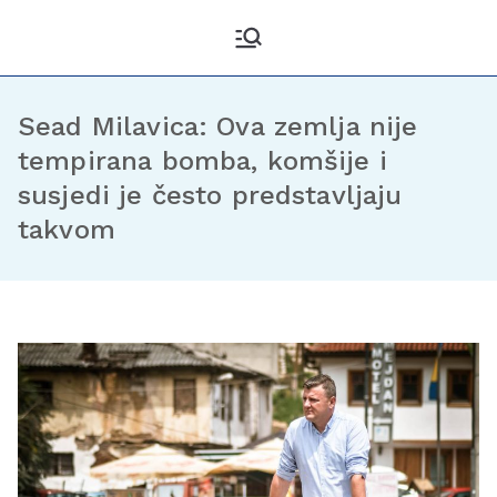
Kantonalni odbor
Službena stranica KO DF
Sarajevo
Demokratske fronte
Sarajevo
Sead Milavica: Ova zemlja nije
tempirana bomba, komšije i
susjedi je često predstavljaju
takvom