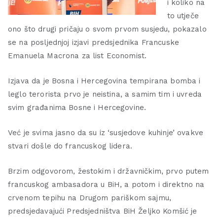
i koliko na
to utječe
ono što drugi pričaju o svom prvom susjedu, pokazalo
se na posljednjoj izjavi predsjednika Francuske
Emanuela Macrona za list Economist.
Izjava da je Bosna i Hercegovina tempirana bomba i
leglo terorista prvo je neistina, a samim tim i uvreda
svim građanima Bosne i Hercegovine.
Već je svima jasno da su iz ‘susjedove kuhinje’ ovakve
stvari došle do francuskog lidera.
Brzim odgovorom, žestokim i državničkim, prvo putem
francuskog ambasadora u BiH, a potom i direktno na
crvenom tepihu na Drugom pariškom sajmu,
predsjedavajući Predsjedništva BiH Željko Komšić je