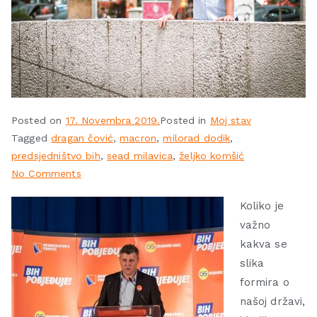
Posted on
17. Novembra 2019.
Posted in
Moj stav
Tagged
dragan čović
,
macron
,
milorad dodik
,
predsjedništvo bih
,
sead milavica
,
željko komšić
No Comments
Koliko je
važno
kakva se
slika
formira o
našoj državi,