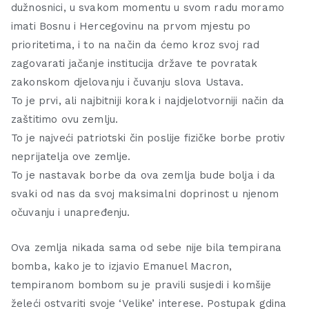
dužnosnici, u svakom momentu u svom radu moramo
imati Bosnu i Hercegovinu na prvom mjestu po
prioritetima, i to na način da ćemo kroz svoj rad
zagovarati jačanje institucija države te povratak
zakonskom djelovanju i čuvanju slova Ustava.
To je prvi, ali najbitniji korak i najdjelotvorniji način da
zaštitimo ovu zemlju.
To je najveći patriotski čin poslije fizičke borbe protiv
neprijatelja ove zemlje.
To je nastavak borbe da ova zemlja bude bolja i da
svaki od nas da svoj maksimalni doprinost u njenom
očuvanju i unapređenju.
Ova zemlja nikada sama od sebe nije bila tempirana
bomba, kako je to izjavio Emanuel Macron,
tempiranom bombom su je pravili susjedi i komšije
želeći ostvariti svoje ‘Velike’ interese. Postupak gdina