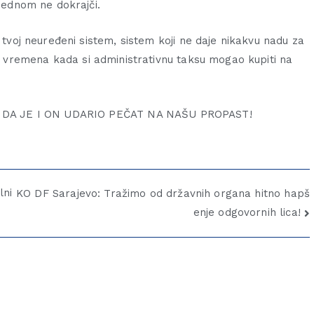
 jednom ne dokrajči.
i tvoj neuređeni sistem, sistem koji ne daje nikakvu nadu za
a vremena kada si administrativnu taksu mogao kupiti na
 DA JE I ON UDARIO PEČAT NA NAŠU PROPAST!
lni
KO DF Sarajevo: Tražimo od državnih organa hitno hapš
enje odgovornih lica!