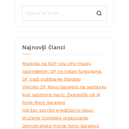
Najnoviji članci
Reakcija na SDP-ovu informaciju
nadređenim: DF ne trguje funkcijama,
DF traži poštivanje Statuta!
Vijećnici DF Novo Sarajevo na sastanku
kod načelnice Karić: Zajednički cilj je
bolje Novo Sarajevo
Održan završni predizborni skup-
druženje Općinske organizacije
Demokratske fronte Novo Sarajevo