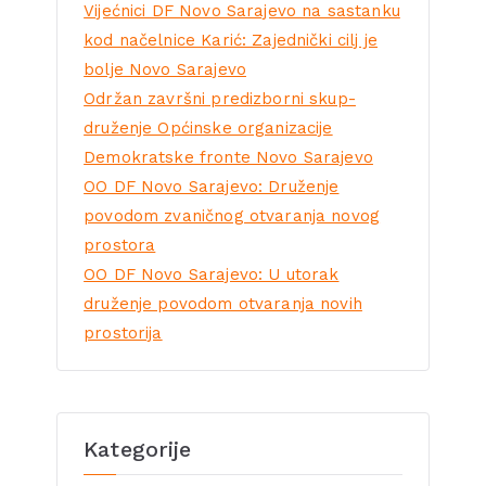
Vijećnici DF Novo Sarajevo na sastanku
kod načelnice Karić: Zajednički cilj je
bolje Novo Sarajevo
Održan završni predizborni skup-
druženje Općinske organizacije
Demokratske fronte Novo Sarajevo
OO DF Novo Sarajevo: Druženje
povodom zvaničnog otvaranja novog
prostora
OO DF Novo Sarajevo: U utorak
druženje povodom otvaranja novih
prostorija
Kategorije