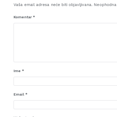
Vaša email adresa neće biti objavljivana.
Neophodna 
Komentar
*
Ime
*
Email
*