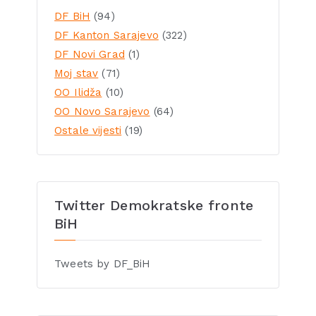
DF BiH
(94)
DF Kanton Sarajevo
(322)
DF Novi Grad
(1)
Moj stav
(71)
OO Ilidža
(10)
OO Novo Sarajevo
(64)
Ostale vijesti
(19)
Twitter Demokratske fronte
BiH
Tweets by DF_BiH