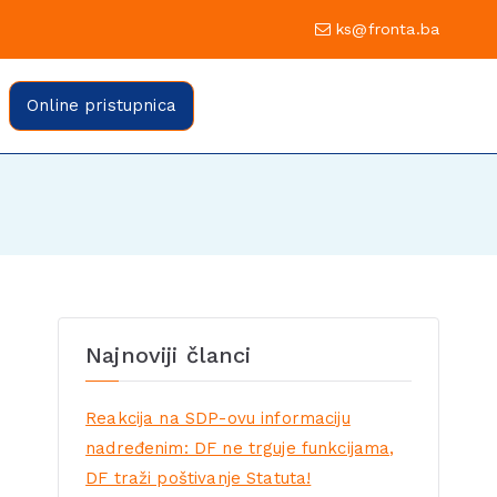
0 Sarajevo
ks@fronta.ba
ratske fronte Sarajevo
evo
Online pristupnica
Najnoviji članci
Reakcija na SDP-ovu informaciju
nadređenim: DF ne trguje funkcijama,
DF traži poštivanje Statuta!