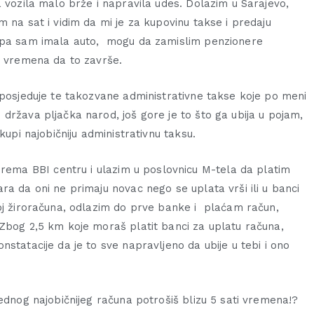
a vozila malo brže i napravila udes. Dolazim u Sarajevo,
 na sat i vidim da mi je za kupovinu takse i predaju
a pa sam imala auto, mogu da zamislim penzionere
a vremena da to završe.
 posjeduje te takozvane administrativne takse koje po meni
država pljačka narod, još gore je to što ga ubija u pojam,
kupi najobičniju administrativnu taksu.
ma BBI centru i ulazim u poslovnicu M-tela da platim
ra da oni ne primaju novac nego se uplata vrši ili u banci
roj žiroračuna, odlazim do prve banke i plaćam račun,
 Zbog 2,5 km koje moraš platit banci za uplatu računa,
statacije da je to sve napravljeno da ubije u tebi i ono
ednog najobičnijeg računa potrošiš blizu 5 sati vremena!?