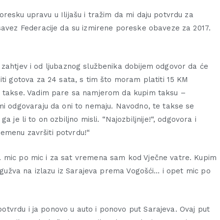
resku upravu u Ilijašu i tražim da mi daju potvrdu za
savez Federacije da su izmirene poreske obaveze za 2017.
zahtjev i od ljubaznog službenika dobijem odgovor da će
iti gotova za 24 sata, s tim što moram platiti 15 KM
 takse. Vadim pare sa namjerom da kupim taksu –
mi odgovaraju da oni to nemaju. Navodno, te takse se
 ga je li to on ozbiljno misli. “Najozbiljnije!“, odgovora i
emenu završiti potvrdu!“
… mic po mic i za sat vremena sam kod Vječne vatre. Kupim
e gužva na izlazu iz Sarajeva prema Vogošći… i opet mic po
tvrdu i ja ponovo u auto i ponovo put Sarajeva. Ovaj put