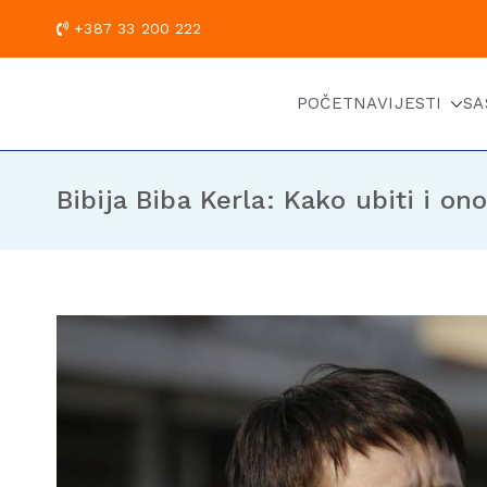
+387 33 200
POČETNA
VIJESTI
SA
Bibija Biba Kerla: Kako ubiti i o