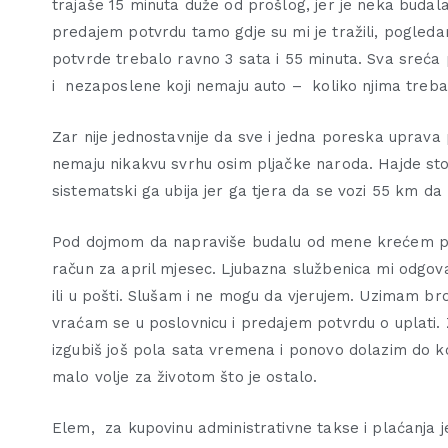
trajaše 15 minuta duže od prošlog, jer je neka budal
predajem potvrdu tamo gdje su mi je tražili, pogledam
potvrde trebalo ravno 3 sata i 55 minuta. Sva sreć
i nezaposlene koji nemaju auto – koliko njima treb
Zar nije jednostavnije da sve i jedna poreska uprava
nemaju nikakvu svrhu osim pljačke naroda. Hajde sto 
sistematski ga ubija jer ga tjera da se vozi 55 km da 
Pod dojmom da napraviše budalu od mene krećem pre
račun za april mjesec. Ljubazna službenica mi odgova
ili u pošti. Slušam i ne mogu da vjerujem. Uzimam b
vraćam se u poslovnicu i predajem potvrdu o uplati.
izgubiš još pola sata vremena i ponovo dolazim do kon
malo volje za životom što je ostalo.
Elem, za kupovinu administrativne takse i plaćanja j