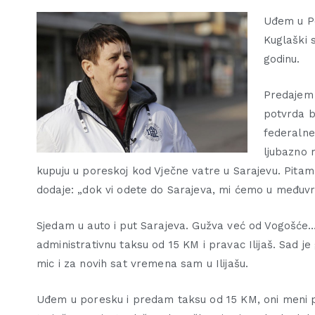
Uđem u Po
Kuglaški 
godinu.
Predajem 
potvrda b
federalne
ljubazno 
kupuju u poreskoj kod Vječne vatre u Sarajevu
. Pitam
dodaje: „dok vi odete do Sarajeva, mi ćemo u međuvr
Sjedam u auto i put Sarajeva. Gužva već od Vogošće
administrativnu taksu od 15 KM i pravac Ilijaš. Sad j
mic i za novih sat vremena sam u Ilijašu.
Uđem u poresku i predam taksu od 15 KM, oni meni po