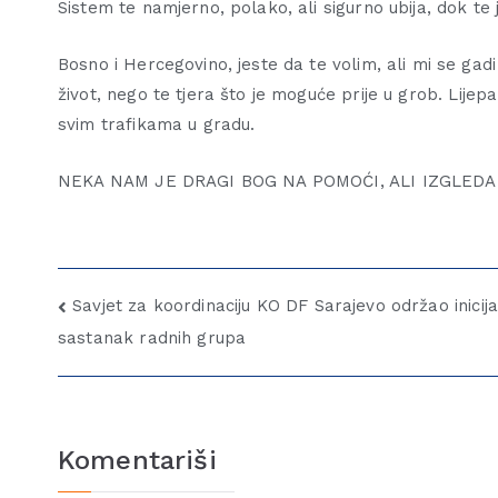
Sistem te namjerno, polako, ali sigurno ubija, dok te
Bosno i Hercegovino, jeste da te volim, ali mi se gad
život, nego te tjera što je moguće prije u grob.
Lijep
svim trafikama u gradu.
NEKA NAM JE DRAGI BOG NA POMOĆI, ALI IZGLEDA
Savjet za koordinaciju KO DF Sarajevo održao inicija
sastanak radnih grupa
Komentariši