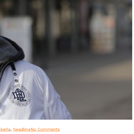
 kerla
,
headline
No Comments