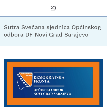
Kantonalni odbor
Službena stranica KO DF
Sarajevo
Demokratske fronte
Sarajevo
Sutra Svečana sjednica Općinskog
odbora DF Novi Grad Sarajevo