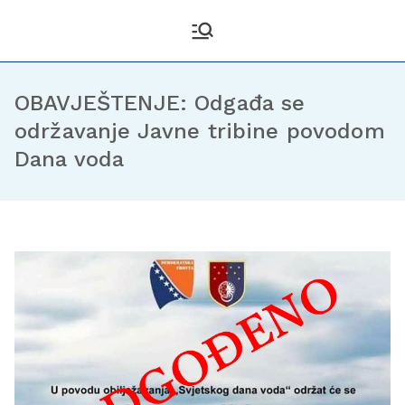
Kantonalni odbor
Službena stranica KO DF
Sarajevo
Demokratske fronte
Sarajevo
OBAVJEŠTENJE: Odgađa se
održavanje Javne tribine povodom
Dana voda