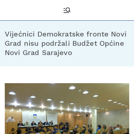
Kantonalni odbor
Službena stranica KO DF
Sarajevo
Demokratske fronte
Sarajevo
Vijećnici Demokratske fronte Novi
Grad nisu podržali Budžet Općine
Novi Grad Sarajevo