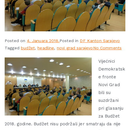
Posted on
4. Januara 2018.
Posted in
DF Kanton Sarajevo
Tagged
budžet
,
headline
,
novi grad sarajevo
No Comments
Vijećnici
Demokratsk
e fronte
Novi Grad
bili su
suzdržani
pri glasanju
za Budžet
2018. godine. Budžet nisu podržali jer smatraju da nije