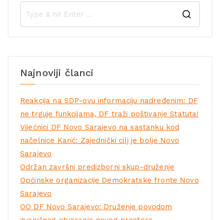
Najnoviji članci
Reakcija na SDP-ovu informaciju nadređenim: DF
ne trguje funkcijama, DF traži poštivanje Statuta!
Vijećnici DF Novo Sarajevo na sastanku kod
načelnice Karić: Zajednički cilj je bolje Novo
Sarajevo
Održan završni predizborni skup-druženje
Općinske organizacije Demokratske fronte Novo
Sarajevo
OO DF Novo Sarajevo: Druženje povodom
zvaničnog otvaranja novog prostora