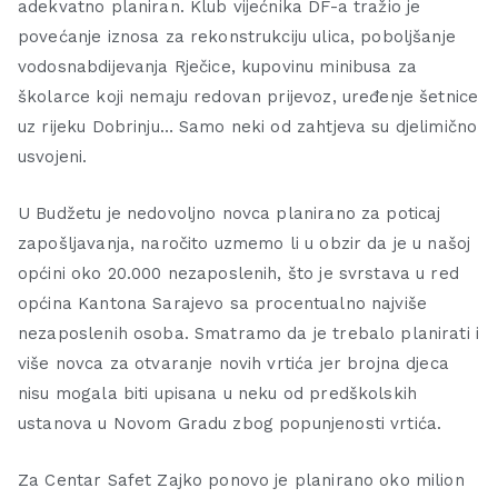
adekvatno planiran. Klub vijećnika DF-a tražio je
povećanje iznosa za rekonstrukciju ulica, poboljšanje
vodosnabdijevanja Rječice, kupovinu minibusa za
školarce koji nemaju redovan prijevoz, uređenje šetnice
uz rijeku Dobrinju… Samo neki od zahtjeva su djelimično
usvojeni.
U Budžetu je nedovoljno novca planirano za poticaj
zapošljavanja, naročito uzmemo li u obzir da je u našoj
općini oko 20.000 nezaposlenih, što je svrstava u red
općina Kantona Sarajevo sa procentualno najviše
nezaposlenih osoba. Smatramo da je trebalo planirati i
više novca za otvaranje novih vrtića jer brojna djeca
nisu mogala biti upisana u neku od predškolskih
ustanova u Novom Gradu zbog popunjenosti vrtića.
Za Centar Safet Zajko ponovo je planirano oko milion