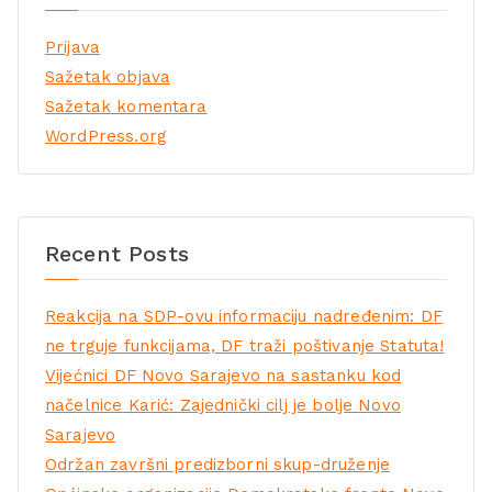
Prijava
Sažetak objava
Sažetak komentara
WordPress.org
Recent Posts
Reakcija na SDP-ovu informaciju nadređenim: DF
ne trguje funkcijama, DF traži poštivanje Statuta!
Vijećnici DF Novo Sarajevo na sastanku kod
načelnice Karić: Zajednički cilj je bolje Novo
Sarajevo
Održan završni predizborni skup-druženje