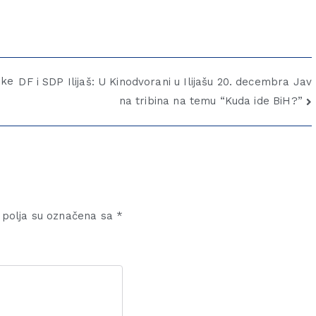
ske
DF i SDP Ilijaš: U Kinodvorani u Ilijašu 20. decembra Jav
na tribina na temu “Kuda ide BiH?”
polja su označena sa
*