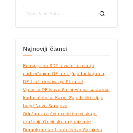
Najnoviji članci
Reakcija na SDP-ovu informaciju
nadređenim: DF ne trguje funkcijama,
DF traži poštivanje Statuta!
Vijećnici DF Novo Sarajevo na sastanku
kod načelnice Karić: Zajednički cilj je
bolje Novo Sarajevo
Održan završni predizborni skup-
druženje Općinske organizacije
Demokratske fronte Novo Sarajevo