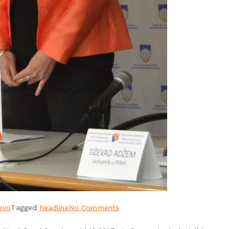
evo
Tagged
headline
No Comments