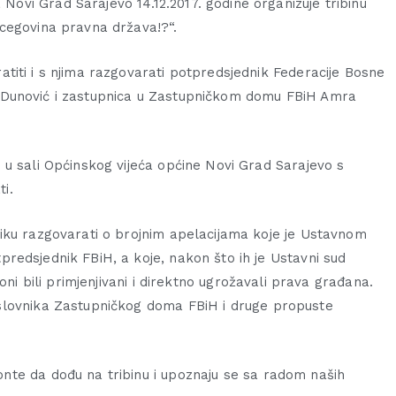
ovi Grad Sarajevo 14.12.2017. godine organizuje tribinu
rcegovina pravna država!?“.
atiti i s njima razgovarati potpredsjednik Federacije Bosne
 Dunović i zastupnica u Zastupničkom domu FBiH Amra
i u sali Općinskog vijeća općine Novi Grad Sarajevo s
i.
liku razgovarati o brojnim apelacijama koje je Ustavnom
predsjednik FBiH, a koje, nakon što ih je Ustavni sud
oni bili primjenjivani i direktno ugrožavali prava građana.
slovnika Zastupničkog doma FBiH i druge propuste
nte da dođu na tribinu i upoznaju se sa radom naših