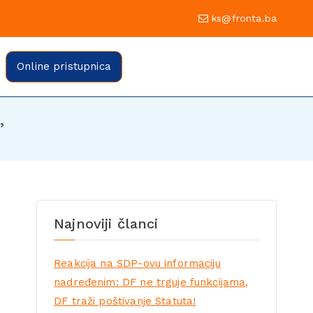
0 Sarajevo
ks@fronta.ba
ratske fronte Sarajevo
evo
Online pristupnica
”
Najnoviji članci
Reakcija na SDP-ovu informaciju
nadređenim: DF ne trguje funkcijama,
DF traži poštivanje Statuta!