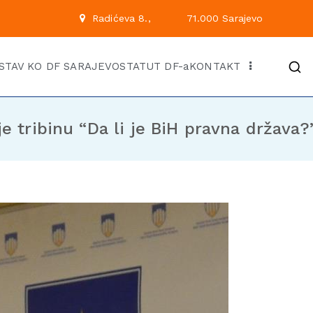
 222
Radićeva 8.,
71.00
Kantonalni odbor Demok
Službena stranica KO DF Saraj
STAV KO DF SARAJEVO
STATUT DF-a
KONTAKT
e tribinu “Da li je BiH pravna država?