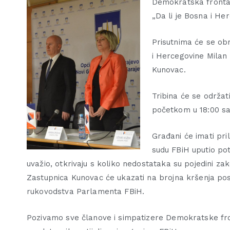
Demokratska fronta N
„Da li je Bosna i He
Prisutnima će se obr
i Hercegovine Milan
Kunovac.
Tribina će se održat
početkom u 18:00 sat
Građani će imati pri
sudu FBiH uputio pot
uvažio, otkrivaju s koliko nedostataka su pojedini zak
Zastupnica Kunovac će ukazati na brojna kršenja po
rukovodstva Parlamenta FBiH.
Pozivamo sve članove i simpatizere Demokratske fro