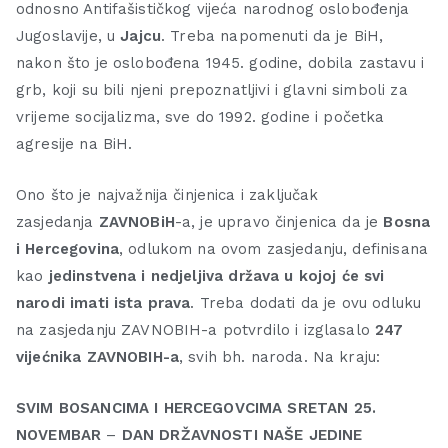
odnosno Antifašističkog vijeća narodnog oslobođenja
Jugoslavije, u
Jajcu
. Treba napomenuti da je BiH,
nakon što je oslobođena 1945. godine, dobila zastavu i
grb, koji su bili njeni prepoznatljivi i glavni simboli za
vrijeme socijalizma, sve do 1992. godine i početka
agresije na BiH.
Ono što je najvažnija činjenica i zaključak
zasjedanja
ZAVNOBiH
-a, je upravo činjenica da je
Bosna
i Hercegovina
, odlukom na ovom zasjedanju, definisana
kao
jedinstvena i nedjeljiva država u kojoj će svi
narodi imati ista prava
. Treba dodati da je ovu odluku
na zasjedanju ZAVNOBIH-a potvrdilo i izglasalo
247
vijećnika ZAVNOBIH-a
, svih bh. naroda. Na kraju:
SVIM BOSANCIMA I HERCEGOVCIMA SRETAN 25.
NOVEMBAR
–
DAN DRŽAVNOSTI NAŠE JEDINE