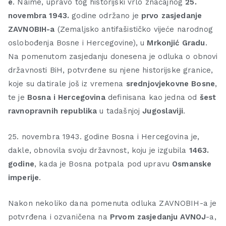
e
. Naime, upravo tog historijski vrlo značajnog
25.
novembra 1943.
godine održano je
prvo zasjedanje
ZAVNOBIH-a
(Zemaljsko antifašističko vijeće narodnog
oslobođenja Bosne i Hercegovine), u
Mrkonjić Gradu
.
Na pomenutom zasjedanju donesena je odluka o obnovi
državnosti BiH, potvrđene su njene historijske granice,
koje su datirale još iz vremena
srednjovjekovne Bosne
,
te je
Bosna i Hercegovina
definisana kao jedna od
šest
ravnopravnih republika
u tadašnjoj
Jugoslaviji
.
25. novembra 1943. godine Bosna i Hercegovina je,
dakle, obnovila svoju državnost, koju je izgubila
1463.
godine
, kada je Bosna potpala pod upravu
Osmanske
imperije
.
Nakon nekoliko dana pomenuta odluka ZAVNOBIH-a je
potvrđena i ozvaničena na
Prvom zasjedanju AVNOJ
-a,