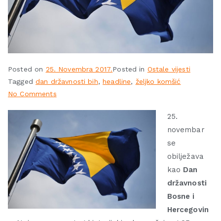
Posted on
25. Novembra 2017.
Posted in
Ostale vijesti
Tagged
dan državnosti bih
,
headline
,
željko komšić
No Comments
25.
novembar
se
obilježava
kao
Dan
državnosti
Bosne i
Hercegovin