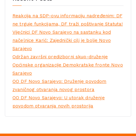
Reakcija na SDP-ovu informaciju nadređenim: DF
ne trguje funkcijama, DF traži poštivanje Statuta!
Vijećnici DF Novo Sarajevo na sastanku kod
načelnice Karić: Zajednički cilj je bolje Novo
Sarajevo
Održan završni predizborni skup-druženje
Općinske organizacije Demokratske fronte Novo
Sarajevo
OO DF Novo Sarajevo: Druženje povodom
zvaničnog otvaranja novog prostora
OO DF Novo Sarajevo: U utorak druženje
povodom otvaranja novih prostorija