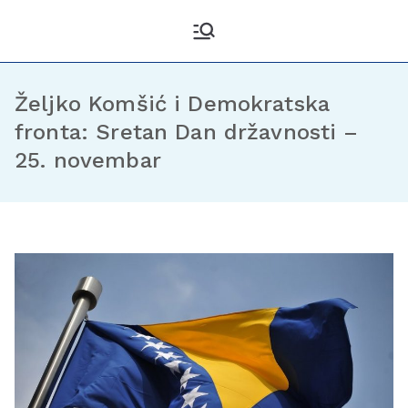
Kantonalni odbor
Službena stranica KO DF
Sarajevo
Demokratske fronte
Sarajevo
Željko Komšić i Demokratska
fronta: Sretan Dan državnosti –
25. novembar