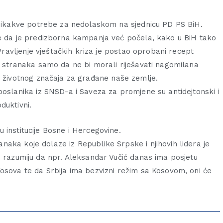
 nikakve potrebe za nedolaskom na sjednicu PD PS BiH.
e da je predizborna kampanja već počela, kako u BiH tako
. Pravljenje vještačkih kriza je postao oprobani recept
h stranaka samo da ne bi morali riješavati nagomilana
d životnog znača
ja za građane naše zemlje.
poslanika iz SNSD-a i Saveza za promjene su antidejtonski i
duktivni.
 institucije Bosne i Hercegovine.
aka koje dolaze iz Republike Srpske i njihovih lidera je
e razumiju da npr. Aleksandar Vučić danas ima posjetu
osova te da Srbija ima bezvizni režim sa Kosovom, oni će