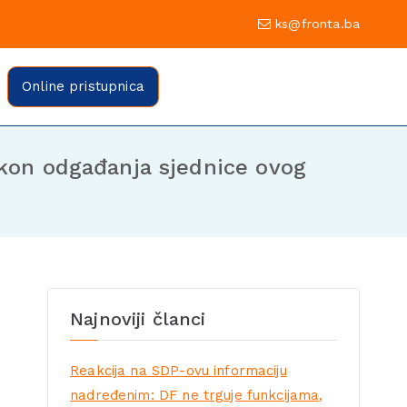
0 Sarajevo
ks@fronta.ba
ratske fronte Sarajevo
evo
Online pristupnica
kon odgađanja sjednice ovog
Najnoviji članci
Reakcija na SDP-ovu informaciju
nadređenim: DF ne trguje funkcijama,