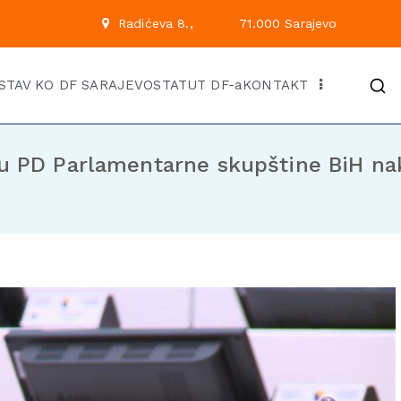
 222
Radićeva 8.,
71.00
Kantonalni odbor Demok
Službena stranica KO DF Saraj
STAV KO DF SARAJEVO
STATUT DF-a
KONTAKT
u PD Parlamentarne skupštine BiH na