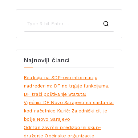
Najnoviji članci
Reakcija na SDP-ovu informaciju
nadređenim: DF ne trguje funkcijama,
DF traži poštivanje Statuta!
Vijećnici DF Novo Sarajevo na sastanku
kod načelnice Karić: Zajednički cilj je
bolje Novo Sarajevo
Održan završni predizborni skup-
druženje Općinske organizacije