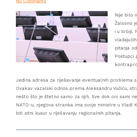
No Comments
Nije bilo
Žalosno j
i u Srbiji
vladajući
pitanja o
Postupci 
kontrapro
Jedina adresa za riješavanje eventualnih problema su
Ovakav vazalski odnos prema Aleksandru Vučiću, stran
nešto što je štetno samo za njih. Sve dok oni sami n
NATO-u, njegova stranka ima svoje ministre u Vladi K
biti sitni kusur u riješavanju regionalnih pitanja.