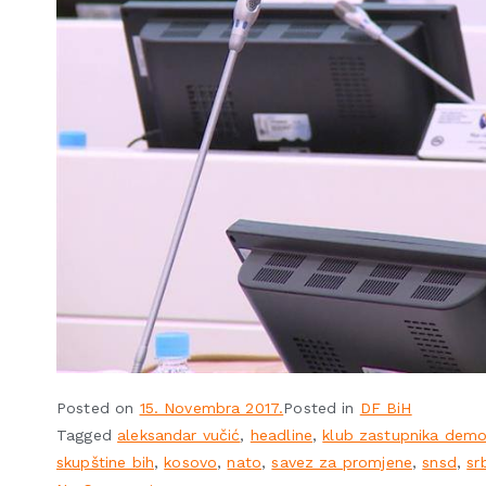
Posted on
15. Novembra 2017.
Posted in
DF BiH
Tagged
aleksandar vučić
,
headline
,
klub zastupnika demo
skupštine bih
,
kosovo
,
nato
,
savez za promjene
,
snsd
,
sr