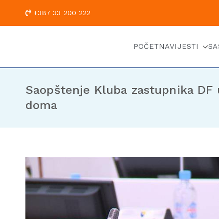
+387 33 200
POČETNA
VIJESTI
SA
Saopštenje Kluba zastupnika DF 
doma