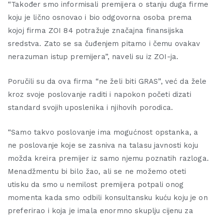
“Također smo informisali premijera o stanju duga firme
koju je lično osnovao i bio odgovorna osoba prema
kojoj firma ZOI 84 potražuje značajna finansijska
sredstva. Zato se sa čuđenjem pitamo i čemu ovakav
nerazuman istup premijera”, naveli su iz ZOI-ja.
Poručili su da ova firma “ne želi biti GRAS”, već da žele
kroz svoje poslovanje raditi i napokon početi dizati
standard svojih uposlenika i njihovih porodica.
“Samo takvo poslovanje ima mogućnost opstanka, a
ne poslovanje koje se zasniva na talasu javnosti koju
možda kreira premijer iz samo njemu poznatih razloga.
Menadžmentu bi bilo žao, ali se ne možemo oteti
utisku da smo u nemilost premijera potpali onog
momenta kada smo odbili konsultansku kuću koju je on
preferirao i koja je imala enormno skuplju cijenu za