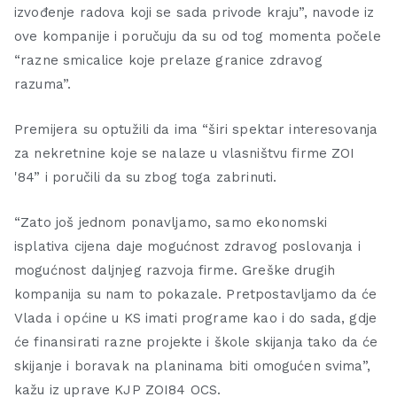
izvođenje radova koji se sada privode kraju”, navode iz
ove kompanije i poručuju da su od tog momenta počele
“razne smicalice koje prelaze granice zdravog
razuma”.
Premijera su optužili da ima “širi spektar interesovanja
za nekretnine koje se nalaze u vlasništvu firme ZOI
'84” i poručili da su zbog toga zabrinuti.
“Zato još jednom ponavljamo, samo ekonomski
isplativa cijena daje mogućnost zdravog poslovanja i
mogućnost daljnjeg razvoja firme. Greške drugih
kompanija su nam to pokazale. Pretpostavljamo da će
Vlada i općine u KS imati programe kao i do sada, gdje
će finansirati razne projekte i škole skijanja tako da će
skijanje i boravak na planinama biti omogućen svima”,
kažu iz uprave KJP ZOI84 OCS.