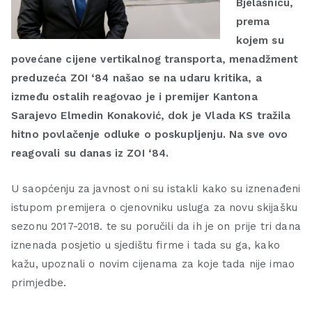
Bjelašnicu,
prema
kojem su
povećane cijene vertikalnog transporta, menadžment
preduzeća ZOI ‘84 našao se na udaru kritika, a
između ostalih reagovao je i premijer Kantona
Sarajevo Elmedin Konaković, dok je Vlada KS tražila
hitno povlačenje odluke o poskupljenju. Na sve ovo
reagovali su danas iz ZOI ‘84.
U saopćenju za javnost oni su istakli kako su iznenađeni
istupom premijera o cjenovniku usluga za novu skijašku
sezonu 2017-2018. te su poručili da ih je on prije tri dana
iznenada posjetio u sjedištu firme i tada su ga, kako
kažu, upoznali o novim cijenama za koje tada nije imao
primjedbe.