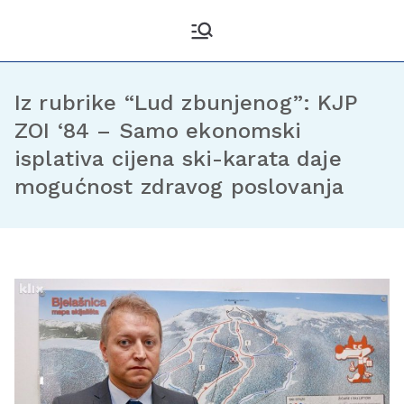
Kantonalni odbor
Službena stranica KO DF
Sarajevo
Demokratske fronte
Sarajevo
Iz rubrike “Lud zbunjenog”: KJP
ZOI ‘84 – Samo ekonomski
isplativa cijena ski-karata daje
mogućnost zdravog poslovanja