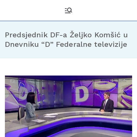
Kantonalni odbor
Službena stranica KO DF
Sarajevo
Demokratske fronte
Sarajevo
Predsjednik DF-a Željko Komšić u
Dnevniku “D” Federalne televizije