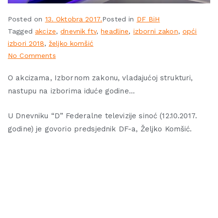
Posted on
13. Oktobra 2017.
Posted in
DF BiH
Tagged
akcize
,
dnevnik ftv
,
headline
,
izborni zakon
,
opći
izbori 2018
,
željko komšić
No Comments
O akcizama, Izbornom zakonu, vladajućoj strukturi,
nastupu na izborima iduće godine…
U Dnevniku “D” Federalne televizije sinoć (12.10.2017.
godine) je govorio predsjednik DF-a, Željko Komšić.