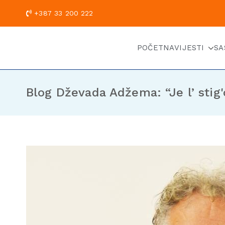
+387 33 200
POČETNA
VIJESTI
SA
Blog Dževada Adžema: “Je l’ stig