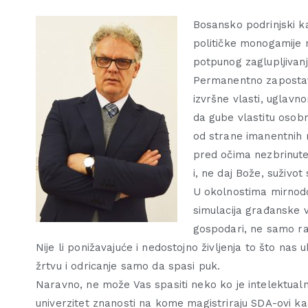
Bosansko podrinjski ka
političke monogamije 
potpunog zaglupljivanj
Permanentno zapostavl
izvršne vlasti, uglavn
da gube vlastitu osob
od strane imanentnih m
pred očima nezbrinute
i, ne daj Bože, suživot
U okolnostima mirnod
simulacija građanske v
gospodari, ne samo rad
Nije li ponižavajuće i nedostojno življenja to što nas
žrtvu i odricanje samo da spasi puk.
Naravno, ne može Vas spasiti neko ko je intelektualno
univerzitet znanosti na kome magistriraju SDA-ovi kad