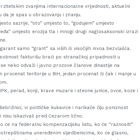
itetskim zvanjima internacionalne vrijednosti, aktuelni
u da je spas u obrazovanju i znanju.
jesto sazrije, “oto” umjesto to, “godujem” umjesto
eđa” umjesto erozija tla i mnogi drugi naglosaksonski izrazi
ne.
arant samo “grant” sa viših ili visočijih nivoa bezvlašća.
obnost fakturišu braći po stranačkoj pripadnosti u
se neko odvaži i javno prozove članove dinastije na
 procenat teritorije u BiH, jedan procenat ili čak i manje u
dom.
BPK, perad, konji, krave muzare i steone junice, ovce, koze i
brižnici, vi političke kukavice i narikače čiju poniznost
 nisu iskazivali pred Cezarom lično.
 će na federalnu kompenzacijsku listu, ko će “raznositi”
im potrepštinama uneređenim sljedbenicima, ko će glasno,