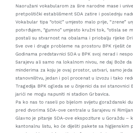
Naoružani vokabularom za šire narodne mase i univerz
pretpolitički establišment SDA zatire i poslednju nad
Vokabular tipa “otoić” umjesto malo prije, “zrene” un
potvrđujem, “gumno” umjesto kružni tok, “otisla se m
postali su stvarnost na obalama i priobalju rijeke Dri
Sve ove i druge probleme na prostoru BPK riješit će g
Godinama predstavnici SDA u BPK svoj nerad i nespos
Sarajevu ali samo na lokalnom nivou, ne daj Bože da 
minderima za koju je ovaj prostor, ustvari, samo jedan
stanovništvu, jedan i pol procenat u izvozu i tako re
Tragedija BPK ogleda se u činjenici da svi stanovnici 
jarići ne mogu napuniti ni stadion Grbavica.
Pa ko nas to raseli po bijelom svijetu goraždanski duše
pred dvorima SDA-ove centrale u Sarajevu ni Rimljani
Glavno je pitanje SDA-ove ekspoziture u Goraždu – ko
kantonalnu listu, ko će dijeliti pakete sa higijensk