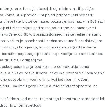
nton je prostor egzistencijalnog minimuma ili poligon
na kome SDA provodi unaprijed pripremljeni scenarij
a preostale biološke mase, poznatije pod nazivim Bošnjaci.
jani i zlostavljani godinama od strane zakonodavne i
om vođene od SDA, Bošnjaci gornjedrinjske regije ne samo
nost već im je posebnost i nadnaravne moći predstavljena
islilaca, skorojevića, koji donacijama sagradiše dvore
 boračke populacije postala ideja vodilja za samostalnost
 sa drugima i drugačijima.
opskog odumiranja pod kojim je demokratija samo
olje a nikako pravo izbora, nekoliko probranih i odabranih
no sposobnim, već i onima koji još nisu ni rođeni.
 ubjeđuju da ima i gore i da je aktuelna vlast spremna na
 inferiorniji od mase, te je stoga i otvoren Internacionalni
rovi brzinom svjetlosti.