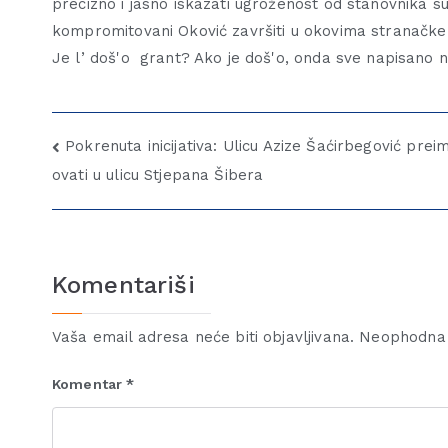
precizno i jasno iskazati ugroženost od stanovnika sus
kompromitovani Oković završiti u okovima stranačke 
Je l’ doš'o grant? Ako je doš'o, onda sve napisano
Pokrenuta inicijativa: Ulicu Azize Šaćirbegović prei
ovati u ulicu Stjepana Šibera
Komentariši
Vaša email adresa neće biti objavljivana.
Neophodna 
Komentar
*