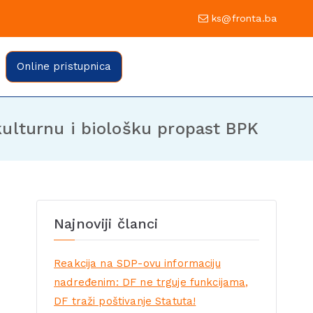
0 Sarajevo
ks@fronta.ba
ratske fronte Sarajevo
evo
Online pristupnica
kulturnu i biološku propast BPK
Najnoviji članci
Reakcija na SDP-ovu informaciju
nadređenim: DF ne trguje funkcijama,
DF traži poštivanje Statuta!