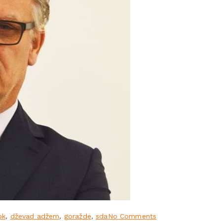
pk
,
dževad adžem
,
goražde
,
sda
No Comments