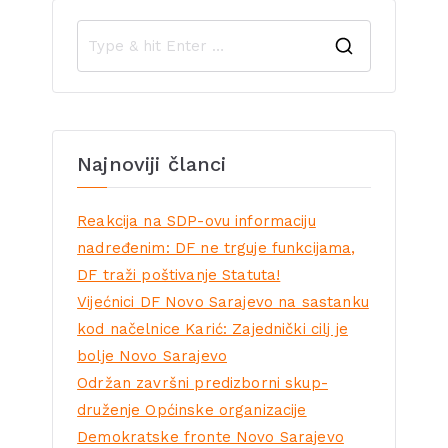
Najnoviji članci
Reakcija na SDP-ovu informaciju
nadređenim: DF ne trguje funkcijama,
DF traži poštivanje Statuta!
Vijećnici DF Novo Sarajevo na sastanku
kod načelnice Karić: Zajednički cilj je
bolje Novo Sarajevo
Održan završni predizborni skup-
druženje Općinske organizacije
Demokratske fronte Novo Sarajevo