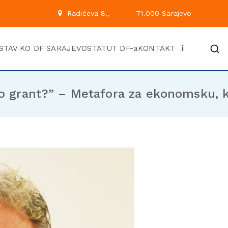
 222
Radićeva 8.,
71.00
Kantonalni odbor Demok
Službena stranica KO DF Saraj
STAV KO DF SARAJEVO
STATUT DF-a
KONTAKT
'o grant?” – Metafora za ekonomsku, 