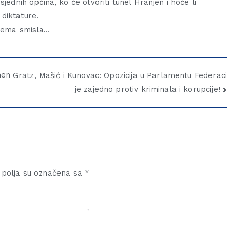
jednih općina, ko će otvoriti tunel Hranjen i hoće li
diktature.
 nema smisla…
men
Gratz, Mašić i Kunovac: Opozicija u Parlamentu Federaci
je zajedno protiv kriminala i korupcije!
polja su označena sa
*