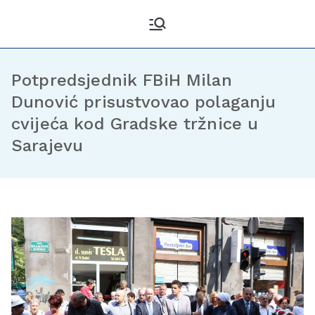
Kantonalni odbor
Službena stranica KO DF
Sarajevo
Demokratske fronte
Sarajevo
Potpredsjednik FBiH Milan
Dunović prisustvovao polaganju
cvijeća kod Gradske tržnice u
Sarajevu