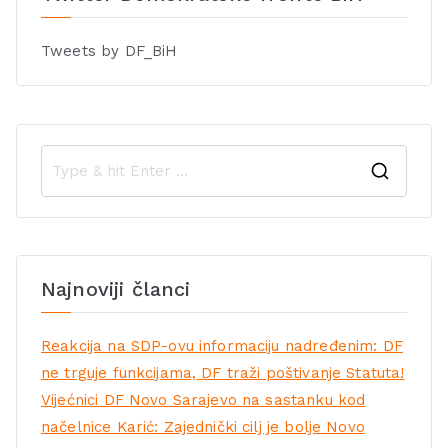
Tweets by DF_BiH
Najnoviji članci
Reakcija na SDP-ovu informaciju nadređenim: DF
ne trguje funkcijama, DF traži poštivanje Statuta!
Vijećnici DF Novo Sarajevo na sastanku kod
načelnice Karić: Zajednički cilj je bolje Novo