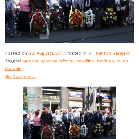
Posted on
28. Augusta 2017.
Posted in
DF Kanton Sarajevo
Tagged
agresija
,
gradska tržnica
,
headline
,
markale
,
milan
dunović
No Comments