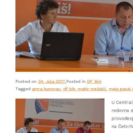
Posted on
24. Jula 2017.
Posted in
DF BiH
Tagged
amra kunovac
,
df bih
,
mahir mešalić
,
maja gasal 
U Central
redovna s
provođenj
na Četvrto