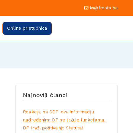
0 Sarajevo
ks@fronta.ba
ratske fronte Sarajevo
evo
Online pristupnica
Najnoviji članci
Reakcija na SDP-ovu informaciju
nadređenim: DF ne trguje funkcijama,
DF traži poštivanje Statuta!