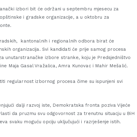
anački izbori bit će održani u septembru mjesecu za
opštinske i gradske organizacije, a u oktobru za
onte.
radskih, kantonalnih i regionalnih odbora birat će
nskih organizacija. Svi kandidati će prije samog procesa
za unutarstranačke izbore stranke, koju je Predsjedništvo
čine Maja Gasal Vražalica, Amra Kunovac i Mahir Mešalić.
iti regularnost izbornog procesa čime su ispunjeni svi
enjujući dalji razvoj iste, Demokratska fronta poziva Vijeće
vlasti da pruzmu svu odgovornost za trenutnu situacju u BiH
va svaku moguću opciju uključujući i razrješenje istih.