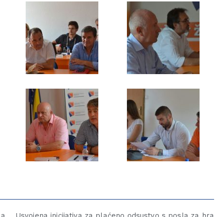
na
Usvojena inicijativa za plaćeno odsustvo s posla za hra