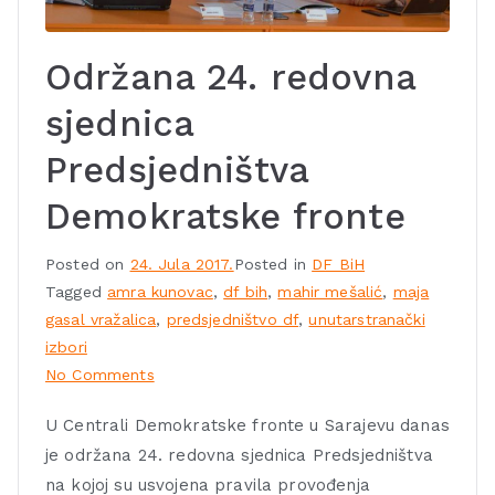
Održana 24. redovna
sjednica
Predsjedništva
Demokratske fronte
Posted on
24. Jula 2017.
Posted in
DF BiH
Tagged
amra kunovac
,
df bih
,
mahir mešalić
,
maja
gasal vražalica
,
predsjedništvo df
,
unutarstranački
izbori
No Comments
U Centrali Demokratske fronte u Sarajevu danas
je održana 24. redovna sjednica Predsjedništva
na kojoj su usvojena pravila provođenja