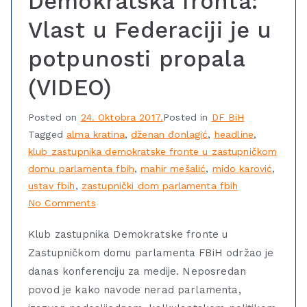
Demokratska fronta:
Vlast u Federaciji je u
potpunosti propala
(VIDEO)
Posted on
24. Oktobra 2017.
Posted in
DF BiH
Tagged
alma kratina
,
dženan đonlagić
,
headline
,
klub zastupnika demokratske fronte u zastupničkom
domu parlamenta fbih
,
mahir mešalić
,
mido karović
,
ustav fbih
,
zastupnički dom parlamenta fbih
No Comments
Klub zastupnika Demokratske fronte u
Zastupničkom domu parlamenta FBiH održao je
danas konferenciju za medije. Neposredan
povod je kako navode nerad parlamenta,