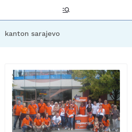
Kantonalni odbor
Službena stranica KO DF
Sarajevo
Demokratske fronte
Sarajevo
kanton sarajevo