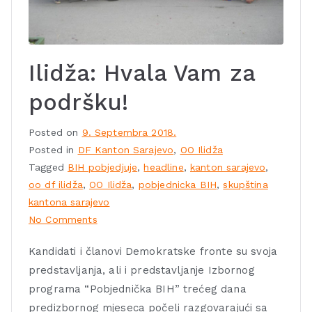
Ilidža: Hvala Vam za
podršku!
Posted on
9. Septembra 2018.
Posted in
DF Kanton Sarajevo
,
OO Ilidža
Tagged
BIH pobjedjuje
,
headline
,
kanton sarajevo
,
oo df ilidža
,
OO Ilidža
,
pobjednicka BIH
,
skupština
kantona sarajevo
No Comments
Kandidati i članovi Demokratske fronte su svoja
predstavljanja, ali i predstavljanje Izbornog
programa “Pobjednička BIH” trećeg dana
predizbornog mjeseca počeli razgovarajući sa