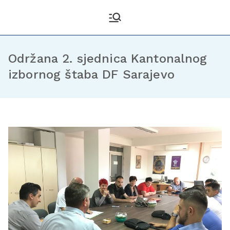
Kantonalni odbor
Službena stranica KO DF
Sarajevo
Demokratske fronte
Sarajevo
Održana 2. sjednica Kantonalnog
izbornog štaba DF Sarajevo