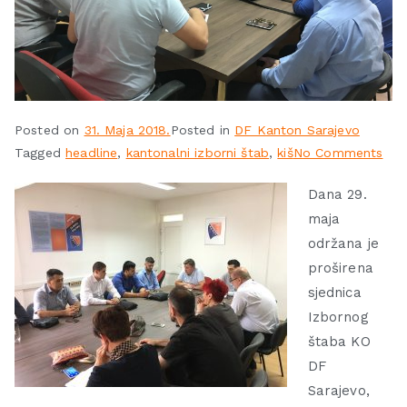
Posted on
31. Maja 2018.
Posted in
DF Kanton Sarajevo
Tagged
headline
,
kantonalni izborni štab
,
kiš
No Comments
Dana 29.
maja
održana je
proširena
sjednica
Izbornog
štaba KO
DF
Sarajevo,