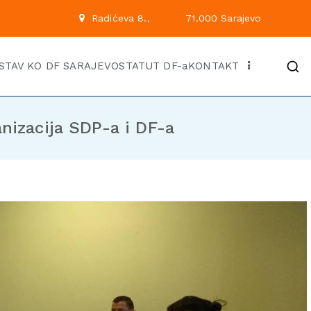
 222
Radićeva 8.,
71.00
Kantonalni odbor Demok
Službena stranica KO DF Saraj
STAV KO DF SARAJEVO
STATUT DF-a
KONTAKT
nizacija SDP-a i DF-a