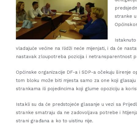
predsjedni
stranke u
Općinskom
Istaknuto 
vladajuće većine na Ilidži neće mijenjati, i da će nast
nastavak zloupotreba pozicija i netransparentnost p
Općinske organizacije DF-a i SDP-a očekuju širenje op
tom bloku može biti mjesta samo za one koji glasaju
strankama ili pojedincima koji glume opoziciju a koris
Istakli su da će predstojeće glasanje u vezi sa Prije
stranke smatraju da ne zadovoljava potrebe i htijenja
strani građana a ko to uistinu nije.