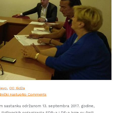
jevo
,
OO Ilidža
dnički nastup
No Comments
 sastanku održanom 13. septembra 2017. godine,
 ilidžanskih
organizacija SDP-a i DF-a koje su činili