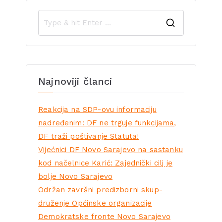
Najnoviji članci
Reakcija na SDP-ovu informaciju
nadređenim: DF ne trguje funkcijama,
DF traži poštivanje Statuta!
Vijećnici DF Novo Sarajevo na sastanku
kod načelnice Karić: Zajednički cilj je
bolje Novo Sarajevo
Održan završni predizborni skup-
druženje Općinske organizacije
Demokratske fronte Novo Sarajevo