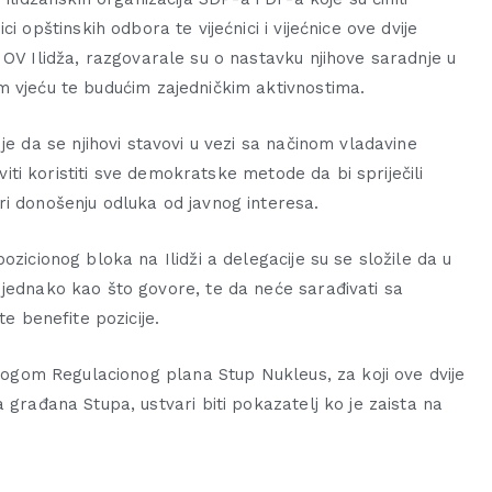
ci opštinskih odbora te vijećnici i vijećnice ove dvije
 OV Ilidža, razgovarale su o nastavku njihove saradnje u
 vjeću te budućim zajedničkim aktivnostima.
je da se njihovi stavovi u vezi sa načinom vladavine
aviti koristiti sve demokratske metode da bi spriječili
ri donošenju odluka od javnog interesa.
ozicionog bloka na Ilidži a delegacije su se složile da u
 jednako kao što govore, te da neće sarađivati sa
te benefite pozicije.
dlogom Regulacionog plana Stup Nukleus, za koji ove dvije
 građana Stupa, ustvari biti pokazatelj ko je zaista na