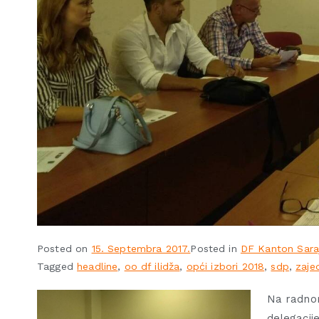
Posted on
15. Septembra 2017.
Posted in
DF Kanton Sara
Tagged
headline
,
oo df ilidža
,
opći izbori 2018
,
sdp
,
zaje
Na radnom
delegacije