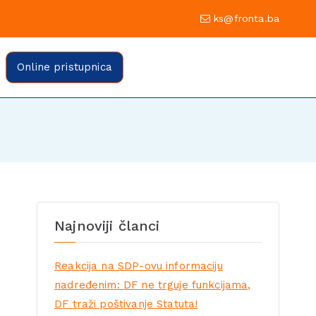
0 Sarajevo
ks@fronta.ba
ratske fronte Sarajevo
evo
Online pristupnica
Najnoviji članci
Reakcija na SDP-ovu informaciju
nadređenim: DF ne trguje funkcijama,
DF traži poštivanje Statuta!