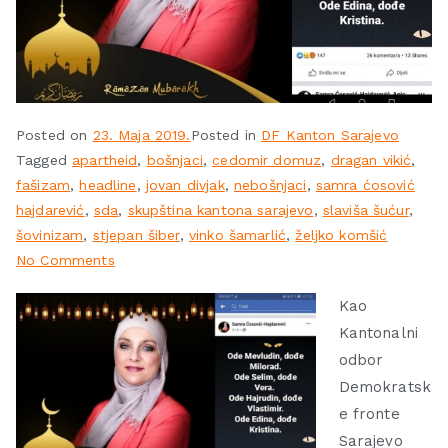
Posted on
23. Maja 2019.
Posted in
DF Kanton Sarajevo
Tagged
apartheid
,
bošnjaci
,
cedomir domuz
,
dragan vikić
,
fašizam
,
headline
,
jovan divjak
,
nebošnjaci
,
samra ćosović
hajdarević
,
sda
,
skupština kantona sarajevo
,
slaviša šućur
,
šovinizam
,
stjepan šiber
,
vinko šamarlić
,
željko komšić
No Comments
Kao
Kantonalni
odbor
Demokratsk
e fronte
Sarajevo