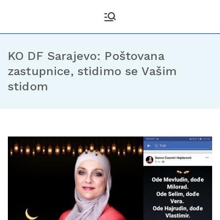
Kantonalni odbor
Službena stranica KO DF
Sarajevo
Demokratske fronte
Sarajevo
KO DF Sarajevo: Poštovana
zastupnice, stidimo se Vašim
stidom