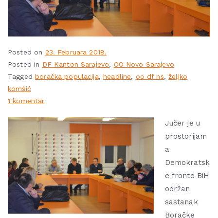
Posted on
23. Februara 2018.
Posted in
DF Kanton Sarajevo
,
OO Novo Sarajevo
Tagged
boračka populacija
,
headline
,
oo df ns
,
željko
komšić
1 komentar
Jučer je u
prostorijam
a
Demokratsk
e fronte BiH
održan
sastanak
Boračke