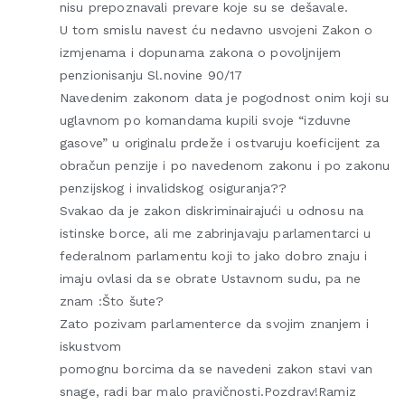
nisu prepoznavali prevare koje su se dešavale.
U tom smislu navest ću nedavno usvojeni Zakon o
izmjenama i dopunama zakona o povoljnijem
penzionisanju Sl.novine 90/17
Navedenim zakonom data je pogodnost onim koji su
uglavnom po komandama kupili svoje “izduvne
gasove” u originalu prdeže i ostvaruju koeficijent za
obračun penzije i po navedenom zakonu i po zakonu
penzijskog i invalidskog osiguranja??
Svakao da je zakon diskriminairajući u odnosu na
istinske borce, ali me zabrinjavaju parlamentarci u
federalnom parlamentu koji to jako dobro znaju i
imaju ovlasi da se obrate Ustavnom sudu, pa ne
znam :Što šute?
Zato pozivam parlamenterce da svojim znanjem i
iskustvom
pomognu borcima da se navedeni zakon stavi van
snage, radi bar malo pravičnosti.Pozdrav!Ramiz