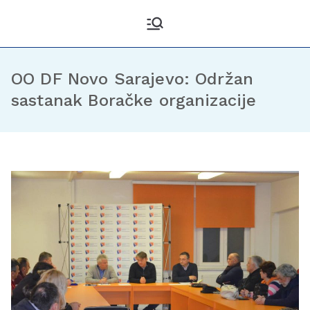
Kantonalni odbor
Službena stranica KO DF
Sarajevo
Demokratske fronte
Sarajevo
OO DF Novo Sarajevo: Održan
sastanak Boračke organizacije