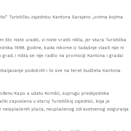
tio” Turističku zajednicu Kantona Sarajevo „onima kojima
to niste uradili, vi niste vratili ništa, jer stara Turistička
ednika 1998. godine, kada nikome iz tadašnje vlasti nije ni
 grad, i ništa se nije radilo na promociji Kantona i grada!
ljebaljavanje podobnih i to sve na teret budžeta Kantona
, rođenu Kapo a udatu Komšić, suprugu predsjednika
ki zaposlena u staroj Turističkoj zajednici, koja je
ez neisplaćenih plaća, neuplaćenog zdravstvenog osiguranja