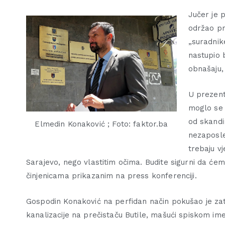
Jučer je 
održao pr
„suradnik
nastupio 
obnašaju,
U prezent
moglo se 
od skandi
Elmedin Konaković ; Foto: faktor.ba
nezaposle
trebaju vj
Sarajevo, nego vlastitim očima. Budite sigurni da će
činjenicama prikazanim na press konferenciji.
Gospodin Konaković na perfidan način pokušao je zat
kanalizacije na prečistaču Butile, mašući spiskom im