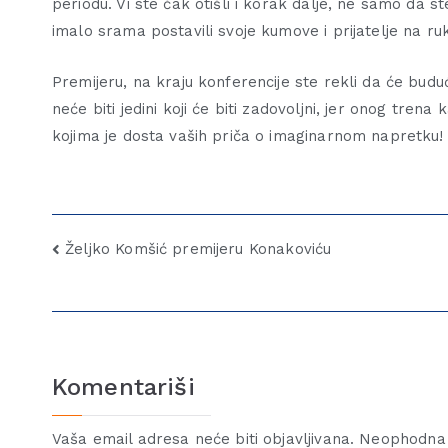
periodu. Vi ste čak otišli i korak dalje, ne samo da st
imalo srama postavili svoje kumove i prijatelje na ru
Premijeru, na kraju konferencije ste rekli da će buduć
neće biti jedini koji će biti zadovoljni, jer onog tren
kojima je dosta vaših priča o imaginarnom napretku!
Željko Komšić premijeru Konakoviću
Komentariši
Vaša email adresa neće biti objavljivana.
Neophodna 