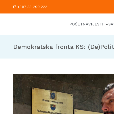
+387 33 200
POČETNA
VIJESTI
SA
Demokratska fronta KS: (De)Polit