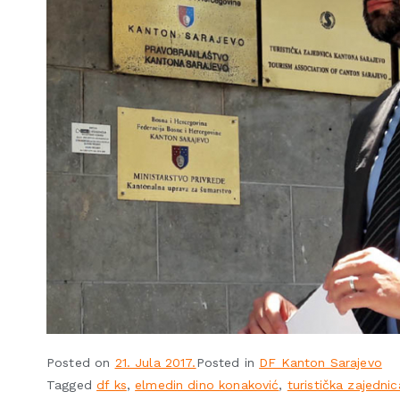
Posted on
21. Jula 2017.
Posted in
DF Kanton Sarajevo
Tagged
df ks
,
elmedin dino konaković
,
turistička zajednic