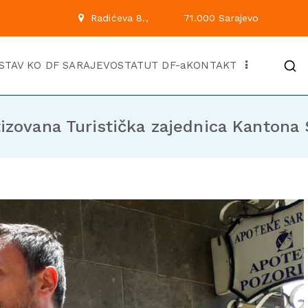
 222
Radićeva 8.,
71.00
Kantonalni odbor Demok
Službena stranica KO DF Saraj
STAV KO DF SARAJEVO
STATUT DF-a
KONTAKT
izovana Turistička zajednica Kantona 