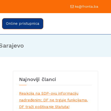
0 Sarajevo
ks@fronta.ba
ratske fronte Sarajevo
evo
Online pristupnica
Sarajevo
Najnoviji članci
Reakcija na SDP-ovu informaciju
nadređenim: DF ne trguje funkcijama,
DF traži poštivanje Statuta!