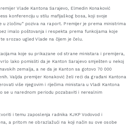
premijer Vlade Kantona Sarajevo, Elmedin Konaković
ess konferenciju u stilu mafijaškog bosa, koji svoje
e u zločinu“ poziva na raport. Premijer je prema ministrima
bez imalo poštovanja i respekta prema funkcijama koje
 te srozao ugled Vlade na čijem je čelu.
acijama koje su prikazane od strane ministara i premijera,
vrlo lako pomisliti da je Kanton Sarajevo smješten u nekoj
navskih zemalja, a ne da je Kanton sa gotovo 70 000
nih. Valjda premijer Konaković želi reći da građani Kantona
erovati više njegovim i riječima ministara u Vladi Kantona
mo se u narednom periodu pozabaviti i nerealnim
voriti i temu zaposlenja radnika KJKP Vodovod i
ena, a pritom ne obrazlažući na koji način su ove osobe