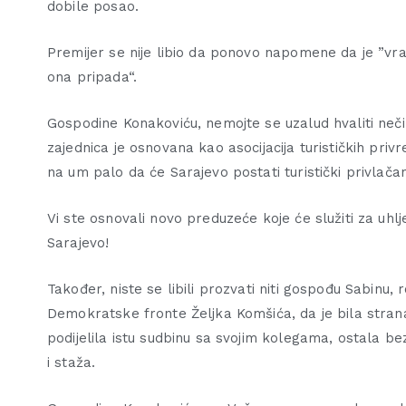
dobile posao.
Premijer se nije libio da ponovo napomene da je ”vra
ona pripada“.
Gospodine Konakoviću, nemojte se uzalud hvaliti nečim š
zajednica je osnovana kao asocijacija turističkih privr
na um palo da će Sarajevo postati turistički privlačan
Vi ste osnovali novo preduzeće koje će služiti za uh
Sarajevo!
Također, niste se libili prozvati niti gospođu Sabinu
Demokratske fronte Željka Komšića, da je bila stranač
podijelila istu sudbinu sa svojim kolegama, ostala b
i staža.