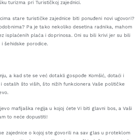
u turizma pri Turističkoj zajednici.
cima stare turističke zajednice biti ponuđeni novi ugovori?
 podobnima? Pa je tako nekoliko desetina radnika, mahom
 isplaćenih plaća i doprinosa. Oni su bili krivi jer su bili
 i šehidske porodice.
nju, a kad ste se već dotakli gospođe Komšić, dotaći i
i ostalih što viših, što nižih funkcionera Vaše političke
evo.
evo mafijaška regija u kojoj ćete Vi biti glavni bos, a Vaši
Vam to neće dopustiti!
čke zajednice o kojoj ste govorili na sav glas u proteklom