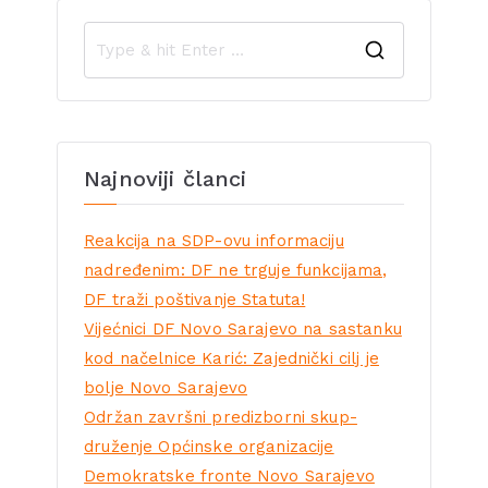
Najnoviji članci
Reakcija na SDP-ovu informaciju
nadređenim: DF ne trguje funkcijama,
DF traži poštivanje Statuta!
Vijećnici DF Novo Sarajevo na sastanku
kod načelnice Karić: Zajednički cilj je
bolje Novo Sarajevo
Održan završni predizborni skup-
druženje Općinske organizacije
Demokratske fronte Novo Sarajevo