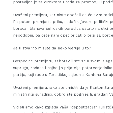
postavljen je za direktora Ureda za promociju i podršk
Uvaženi premijeru, zar niste obećali da će svim radni
Pa potom promjenili priču, nudeći ugovore politički
boraca i članova šehidskih porodica ostalo na ulici bez
nepodobni, pa ćete nam opet pričati o brizi za borce
Je li stvarno mislite da neko vjeruje u to?
Gospodine premijeru, zaboravili ste se u svom izlaga
supruga, rođaka i najboljih prijatelja potpredsjednika 
partije, koji rade u Turističkoj zajednici Kantona Saraj
Uvaženi premijeru, iako ste umislili da je Kanton Saraj
ministri niži suradnici, dobro ste pogriješili, građani 
Vidjeli smo kako izgleda Vaša ”depolitizacija” Turisti