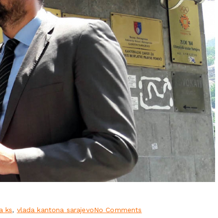
a ks
,
vlada kantona sarajevo
No Comments