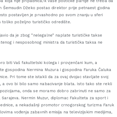
koja nije pripadnica/k Vaše političke partije ne treba da
n Šemsudin Džeko postao direktor prije petnaest godina
esto postavljen je prvashodno po svom znanju u sferi
 toliko poželjno turističko odredište.
javio da je zbog ”nelegalne” naplate turističke takse
tenog i nesposobnog ministra da turistička taksa ne
o biti Vaš fakultetski kolega i provjenčani kum, a
ste gospodina Nermina Muzura i gospodina Faruka Čaluka
ice. Pri tome ste istakli da za ovaj dvojac stavljate svoj
, a ovo bi bilo samo nabacivanje blata. Isto tako ste rekli
m pozicijama, onda se moramo dobro zabrinuti ne samo za
a Sarajeva. Nermin Muzur, diplomac Fakulteta za sport i
 zajednice, a nekadašnji promotor crnogorskog turizma Faruk
lovima vođenja zabavnih emisija na televizijskim medijima,