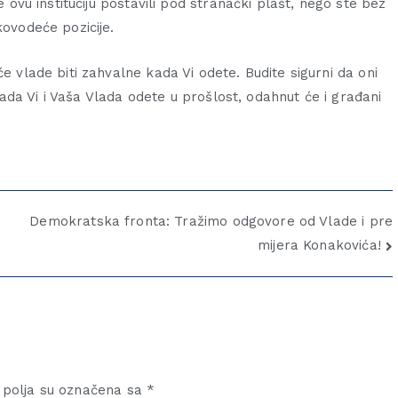
e ovu instituciju postavili pod stranački plašt, nego ste bez
kovodeće pozicije.
e vlade biti zahvalne kada Vi odete. Budite sigurni da oni
a kada Vi i Vaša Vlada odete u prošlost, odahnut će i građani
Demokratska fronta: Tražimo odgovore od Vlade i pre
mijera Konakovića!
polja su označena sa
*