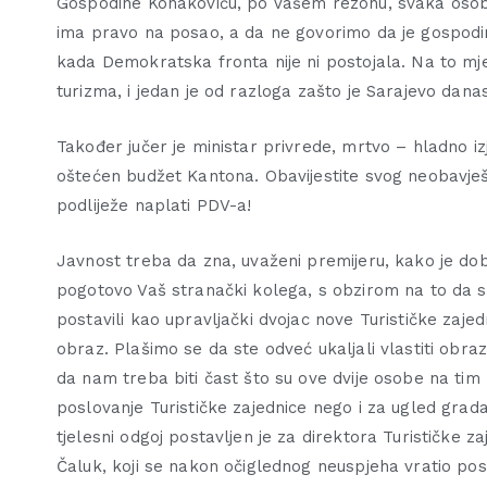
Gospodine Konakoviću, po Vašem rezonu, svaka osoba 
ima pravo na posao, a da ne govorimo da je gospodi
kada Demokratska fronta nije ni postojala. Na to mj
turizma, i jedan je od razloga zašto je Sarajevo danas
Također jučer je ministar privrede, mrtvo – hladno iz
oštećen budžet Kantona. Obavijestite svog neobavješ
podliježe naplati PDV-a!
Javnost treba da zna, uvaženi premijeru, kako je dobr
pogotovo Vaš stranački kolega, s obzirom na to da 
postavili kao upravljački dvojac nove Turističke zajedn
obraz. Plašimo se da ste odveć ukaljali vlastiti obraz
da nam treba biti čast što su ove dvije osobe na ti
poslovanje Turističke zajednice nego i za ugled grad
tjelesni odgoj postavljen je za direktora Turističke
Čaluk, koji se nakon očiglednog neuspjeha vratio pos