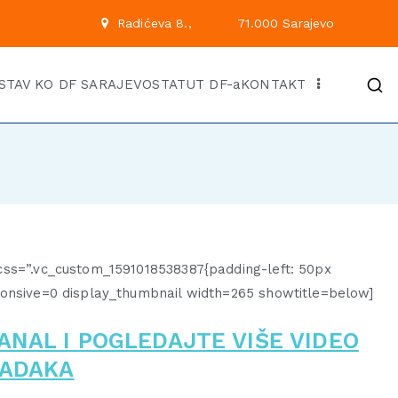
 222
Radićeva 8.,
71.00
Kantonalni odbor Demok
Službena stranica KO DF Saraj
STAV KO DF SARAJEVO
STATUT DF-a
KONTAKT
css=”.vc_custom_1591018538387{padding-left: 50px
ponsive=0 display_thumbnail width=265 showtitle=below]
ANAL I POGLEDAJTE VIŠE VIDEO
ADAKA