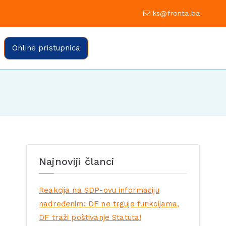
0 Sarajevo
ks@fronta.ba
ratske fronte Sarajevo
evo
Online pristupnica
Najnoviji članci
Reakcija na SDP-ovu informaciju
nadređenim: DF ne trguje funkcijama,
DF traži poštivanje Statuta!