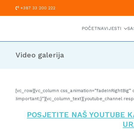
+387 33 200
POČETNA
VIJESTI
SA
Video galerija
[vc_row][vc_column css_animation=”fadeInRightBig” 
!important;}”][vc_column_text][youtube_channel res
POSJETITE NAŠ YOUTUBE K
UR