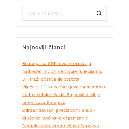
Najnoviji članci
Reakcija na SDP-ovu informaciju
nadređenim: DF ne trguje funkcijama,
DF traži poštivanje Statuta!
Vijećnici DF Novo Sarajevo na sastanku
kod načelnice Karić: Zajednički cilj je
bolje Novo Sarajevo
Održan završni predizborni skup-
druženje Općinske organizacije
Demokratske fronte Novo Sarajevo