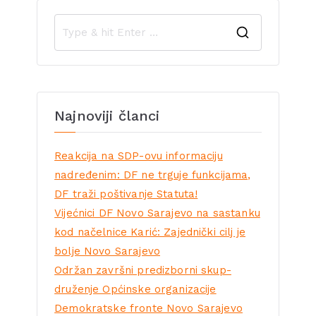
Najnoviji članci
Reakcija na SDP-ovu informaciju
nadređenim: DF ne trguje funkcijama,
DF traži poštivanje Statuta!
Vijećnici DF Novo Sarajevo na sastanku
kod načelnice Karić: Zajednički cilj je
bolje Novo Sarajevo
Održan završni predizborni skup-
druženje Općinske organizacije
Demokratske fronte Novo Sarajevo