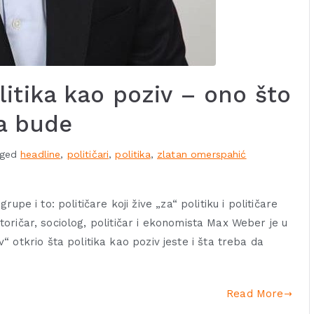
itika kao poziv – ono što
da bude
gged
headline
,
političari
,
politika
,
zlatan omerspahić
grupe i to: političare koji žive „za“ politiku i političare
istoričar, sociolog, političar i ekonomista Max Weber je u
 otkrio šta politika kao poziv jeste i šta treba da
Read More