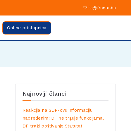
0 Sarajevo
ks@fronta.ba
ratske fronte Sarajevo
evo
Online pristupnica
Najnoviji članci
Reakcija na SDP-ovu informaciju
nadređenim: DF ne trguje funkcijama,
DF traži poštivanje Statuta!