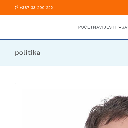
+387 33 200
POČETNA
VIJESTI
SA
politika