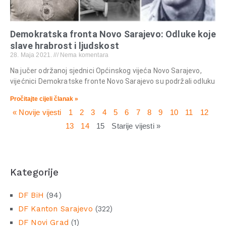
Demokratska fronta Novo Sarajevo: Odluke koje
slave hrabrost i ljudskost
28. Maja 2021.
Nema komentara
Na jučer održanoj sjednici Općinskog vijeća Novo Sarajevo,
vijećnici Demokratske fronte Novo Sarajevo su podržali odluku
Pročitajte cijeli članak »
« Novije vijesti
1
2
3
4
5
6
7
8
9
10
11
12
13
14
15
Starije vijesti »
Kategorije
DF BiH
(94)
DF Kanton Sarajevo
(322)
DF Novi Grad
(1)