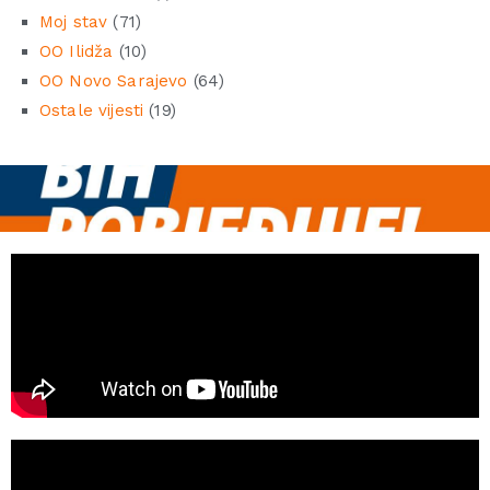
Moj stav
(71)
OO Ilidža
(10)
OO Novo Sarajevo
(64)
Ostale vijesti
(19)