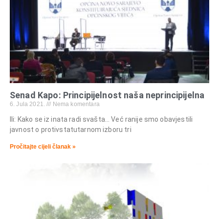
Senad Kapo: Principijelnost naša neprincipijelna
6. Jula 2021.
Nema komentara
Ili: Kako se iz inata radi svašta… Već ranije smo obavjestili
javnost o protivstatutarnom izboru tri
Pročitajte cijeli članak »