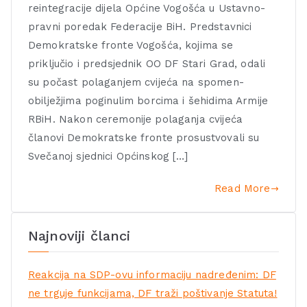
reintegracije dijela Općine Vogošća u Ustavno-
pravni poredak Federacije BiH. Predstavnici
Demokratske fronte Vogošća, kojima se
priključio i predsjednik OO DF Stari Grad, odali
su počast polaganjem cvijeća na spomen-
obilježjima poginulim borcima i šehidima Armije
RBiH. Nakon ceremonije polaganja cvijeća
članovi Demokratske fronte prosustvovali su
Svečanoj sjednici Općinskog […]
Read More
Najnoviji članci
Reakcija na SDP-ovu informaciju nadređenim: DF
ne trguje funkcijama, DF traži poštivanje Statuta!