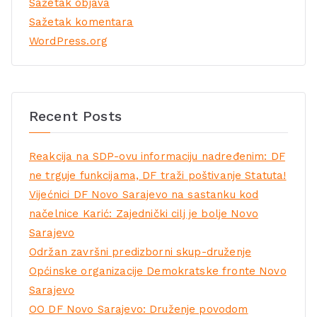
Sažetak objava
Sažetak komentara
WordPress.org
Recent Posts
Reakcija na SDP-ovu informaciju nadređenim: DF
ne trguje funkcijama, DF traži poštivanje Statuta!
Vijećnici DF Novo Sarajevo na sastanku kod
načelnice Karić: Zajednički cilj je bolje Novo
Sarajevo
Održan završni predizborni skup-druženje
Općinske organizacije Demokratske fronte Novo
Sarajevo
OO DF Novo Sarajevo: Druženje povodom