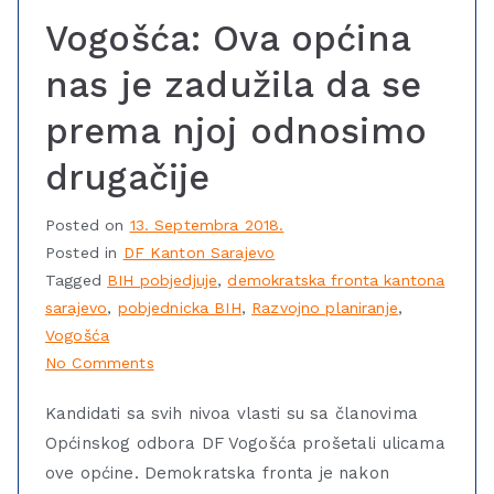
Vogošća: Ova općina
nas je zadužila da se
prema njoj odnosimo
drugačije
Posted on
13. Septembra 2018.
Posted in
DF Kanton Sarajevo
Tagged
BIH pobjedjuje
,
demokratska fronta kantona
sarajevo
,
pobjednicka BIH
,
Razvojno planiranje
,
Vogošća
No Comments
Kandidati sa svih nivoa vlasti su sa članovima
Općinskog odbora DF Vogošća prošetali ulicama
ove općine. Demokratska fronta je nakon