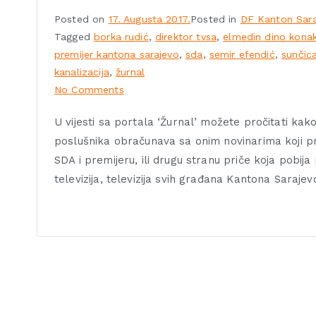
Posted on
17. Augusta 2017.
Posted in
DF Kanton Sara
Tagged
borka rudić
,
direktor tvsa
,
elmedin dino kona
premijer kantona sarajevo
,
sda
,
semir efendić
,
sunčic
kanalizacija
,
žurnal
No Comments
U vijesti sa portala ‘Žurnal’ možete pročitati ka
poslušnika obračunava sa onim novinarima koji pre
SDA i premijeru, ili drugu stranu priče koja pobi
televizija, televizija svih građana Kantona Saraje