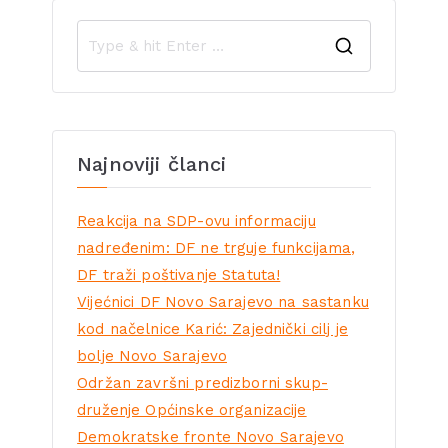
Najnoviji članci
Reakcija na SDP-ovu informaciju
nadređenim: DF ne trguje funkcijama,
DF traži poštivanje Statuta!
Vijećnici DF Novo Sarajevo na sastanku
kod načelnice Karić: Zajednički cilj je
bolje Novo Sarajevo
Održan završni predizborni skup-
druženje Općinske organizacije
Demokratske fronte Novo Sarajevo