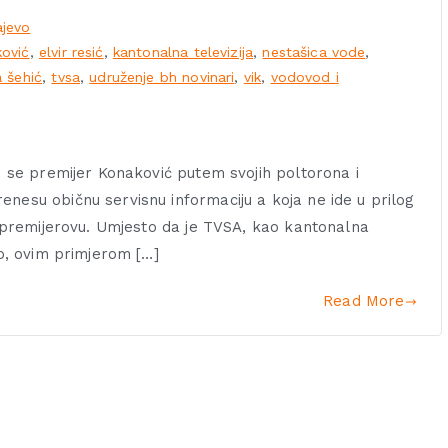
jevo
ković
,
elvir resić
,
kantonalna televizija
,
nestašica vode
,
a šehić
,
tvsa
,
udruženje bh novinari
,
vik
,
vodovod i
ko se premijer Konaković putem svojih poltorona i
nesu običnu servisnu informaciju a koja ne ide u prilog
ja premijerovu. Umjesto da je TVSA, kao kantonalna
vo, ovim primjerom […]
Read More