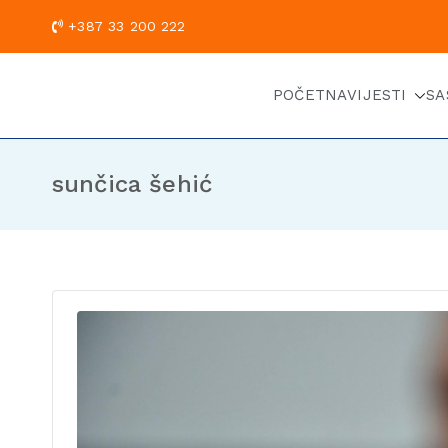
+387 33 200
POČETNA
VIJESTI
SA
sunčica šehić