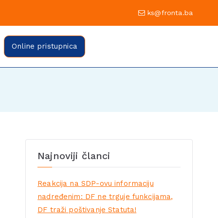
0 Sarajevo
ks@fronta.ba
ratske fronte Sarajevo
evo
Online pristupnica
Najnoviji članci
Reakcija na SDP-ovu informaciju
nadređenim: DF ne trguje funkcijama,
DF traži poštivanje Statuta!