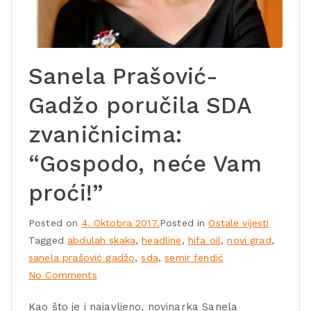
Sanela Prašović-
Gadžo poručila SDA
zvaničnicima:
“Gospodo, neće Vam
proći!”
Posted on
4. Oktobra 2017.
Posted in
Ostale vijesti
Tagged
abdulah skaka
,
headline
,
hifa oil
,
novi grad
,
sanela prašović gadžo
,
sda
,
semir fendić
No Comments
Kao što je i najavljeno, novinarka Sanela