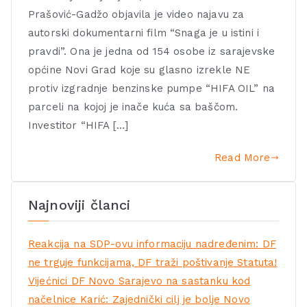
Prašović-Gadžo objavila je video najavu za
autorski dokumentarni film “Snaga je u istini i
pravdi”. Ona je jedna od 154 osobe iz sarajevske
općine Novi Grad koje su glasno izrekle NE
protiv izgradnje benzinske pumpe “HIFA OIL” na
parceli na kojoj je inače kuća sa baščom.
Investitor “HIFA […]
Read More
Najnoviji članci
Reakcija na SDP-ovu informaciju nadređenim: DF
ne trguje funkcijama, DF traži poštivanje Statuta!
Vijećnici DF Novo Sarajevo na sastanku kod
načelnice Karić: Zajednički cilj je bolje Novo