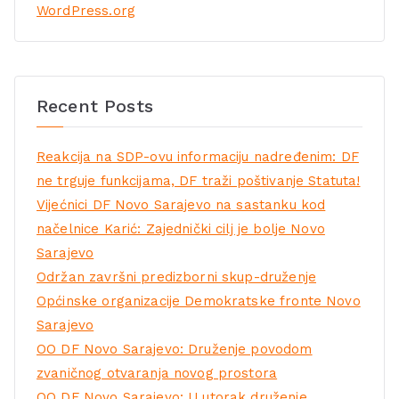
WordPress.org
Recent Posts
Reakcija na SDP-ovu informaciju nadređenim: DF
ne trguje funkcijama, DF traži poštivanje Statuta!
Vijećnici DF Novo Sarajevo na sastanku kod
načelnice Karić: Zajednički cilj je bolje Novo
Sarajevo
Održan završni predizborni skup-druženje
Općinske organizacije Demokratske fronte Novo
Sarajevo
OO DF Novo Sarajevo: Druženje povodom
zvaničnog otvaranja novog prostora
OO DF Novo Sarajevo: U utorak druženje