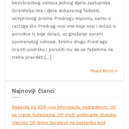
bezobrazbog odnosa jednog dijela zastupnika
(branitelja lika i djela dokazanog fašiste),
usmjerenog prema Predragu Kojoviću, samo iz
razloga što Predrag nosi ime koje nosi i dolazi iz
porodice iz koje dolazi, uz gnušanje spram
spomenutog odnosa, želimo drugu Predragu
izraziti podršku i poručiti mu da se fašistima ne
treba pravdati […]
Read More
Najnoviji članci
Reakcija na SDP-ovu informaciju nadređenim: DF
ne trguje funkcijama, DF traži poštivanje Statuta!
Vijećnici DF Novo Sarajevo na sastanku kod