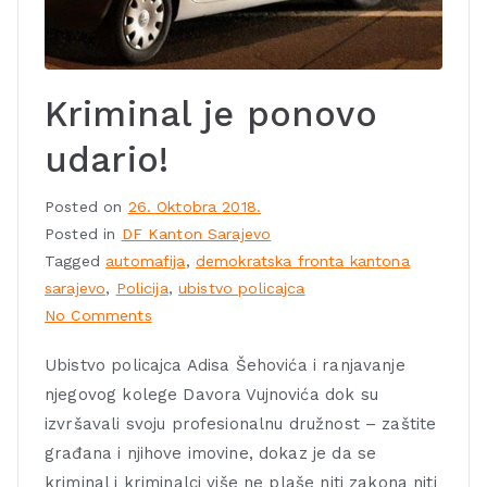
Kriminal je ponovo
udario!
Posted on
26. Oktobra 2018.
Posted in
DF Kanton Sarajevo
Tagged
automafija
,
demokratska fronta kantona
sarajevo
,
Policija
,
ubistvo policajca
No Comments
Ubistvo policajca Adisa Šehovića i ranjavanje
njegovog kolege Davora Vujnovića dok su
izvršavali svoju profesionalnu družnost – zaštite
građana i njihove imovine, dokaz je da se
kriminal i kriminalci više ne plaše niti zakona niti