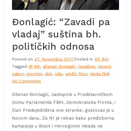
Đonlagić: “Zavadi pa
vladaj” suština bh.
političkih odnosa
Posted on
27. Novembra 2017.
Posted in
DF BiH
Tagged
df bih
,
dženan đonlagić
,
headline
,
izborni
zakon
,
pio/mio
,
sbb
,
sdp
,
sejdić-finci
,
vlada fbih
No Comments
Dženan Đonlagić, zastupnik u Predstavničkom
Domu Parlamenta FBiH, Demokratska Fronta, i
član Predsjedništva ove stranke, gostovao je u
Novom danu. Za N1 je rekao kako predizborna
kampanja u Bosni i Hercegovini nikada ne