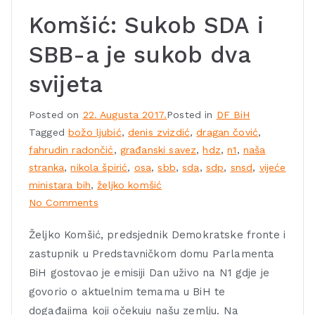
Komšić: Sukob SDA i
SBB-a je sukob dva
svijeta
Posted on
22. Augusta 2017.
Posted in
DF BiH
Tagged
božo ljubić
,
denis zvizdić
,
dragan čović
,
fahrudin radončić
,
građanski savez
,
hdz
,
n1
,
naša
stranka
,
nikola špirić
,
osa
,
sbb
,
sda
,
sdp
,
snsd
,
vijeće
ministara bih
,
željko komšić
No Comments
Željko Komšić, predsjednik Demokratske fronte i
zastupnik u Predstavničkom domu Parlamenta
BiH gostovao je emisiji Dan uživo na N1 gdje je
govorio o aktuelnim temama u BiH te
događajima koji očekuju našu zemlju. Na