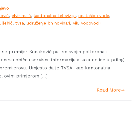
jevo
ković
,
elvir resić
,
kantonalna televizija
,
nestašica vode
,
a šehić
,
tvsa
,
udruženje bh novinari
,
vik
,
vodovod i
ko se premijer Konaković putem svojih poltorona i
nesu običnu servisnu informaciju a koja ne ide u prilog
ja premijerovu. Umjesto da je TVSA, kao kantonalna
vo, ovim primjerom […]
Read More