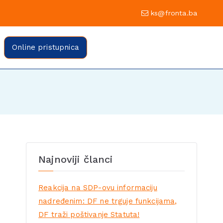
0 Sarajevo
ks@fronta.ba
ratske fronte Sarajevo
evo
Online pristupnica
Najnoviji članci
Reakcija na SDP-ovu informaciju
nadređenim: DF ne trguje funkcijama,
DF traži poštivanje Statuta!