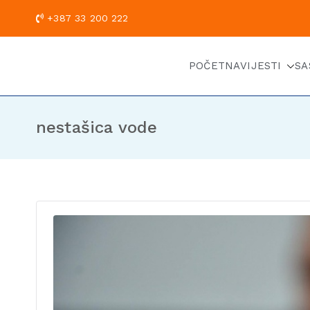
+387 33 200
POČETNA
VIJESTI
SA
nestašica vode