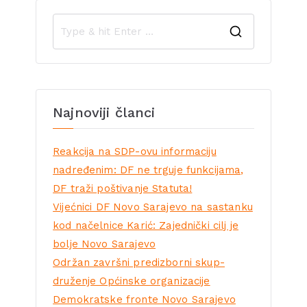
Najnoviji članci
Reakcija na SDP-ovu informaciju
nadređenim: DF ne trguje funkcijama,
DF traži poštivanje Statuta!
Vijećnici DF Novo Sarajevo na sastanku
kod načelnice Karić: Zajednički cilj je
bolje Novo Sarajevo
Održan završni predizborni skup-
druženje Općinske organizacije
Demokratske fronte Novo Sarajevo