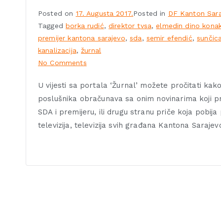
Posted on
17. Augusta 2017.
Posted in
DF Kanton Sara
Tagged
borka rudić
,
direktor tvsa
,
elmedin dino kona
premijer kantona sarajevo
,
sda
,
semir efendić
,
sunčic
kanalizacija
,
žurnal
No Comments
U vijesti sa portala ‘Žurnal’ možete pročitati ka
poslušnika obračunava sa onim novinarima koji pre
SDA i premijeru, ili drugu stranu priče koja pobi
televizija, televizija svih građana Kantona Saraje