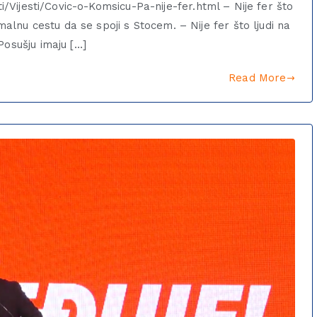
ti/Vijesti/Covic-o-Komsicu-Pa-nije-fer.html – Nije fer što
nu cestu da se spoji s Stocem. – Nije fer što ljudi na
Posušju imaju […]
Read More