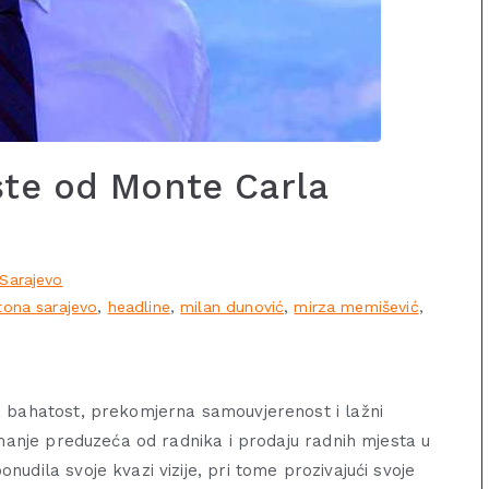
ste od Monte Carla
Sarajevo
tona sarajevo
,
headline
,
milan dunović
,
mirza memišević
,
a bahatost, prekomjerna samouvjerenost i lažni
imanje preduzeća od radnika i prodaju radnih mjesta u
udila svoje kvazi vizije, pri tome prozivajući svoje