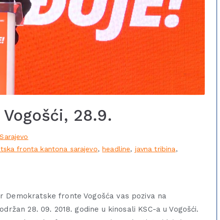
 Vogošći, 28.9.
Sarajevo
ska fronta kantona sarajevo
,
headline
,
javna tribina
,
or Demokratske fronte Vogošća vas poziva na
održan 28. 09. 2018. godine u kinosali KSC-a u Vogošći.