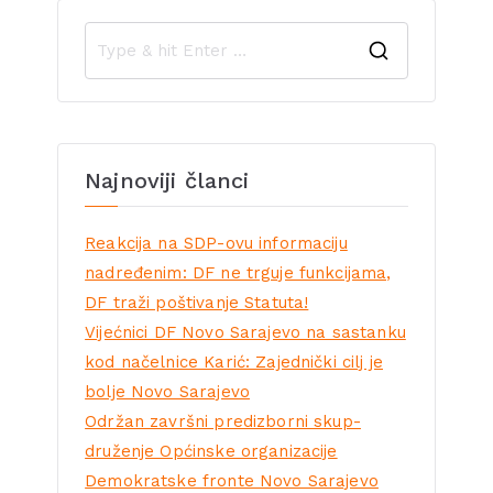
Najnoviji članci
Reakcija na SDP-ovu informaciju
nadređenim: DF ne trguje funkcijama,
DF traži poštivanje Statuta!
Vijećnici DF Novo Sarajevo na sastanku
kod načelnice Karić: Zajednički cilj je
bolje Novo Sarajevo
Održan završni predizborni skup-
druženje Općinske organizacije
Demokratske fronte Novo Sarajevo