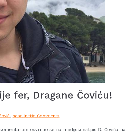
je fer, Dragane Čoviću!
čović
,
headline
No Comments
komentarom osvrnuo se na medijski natpis D. Ćovića na