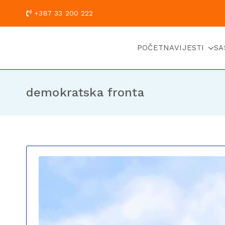
+387 33 200
POČETNA
VIJESTI
SA
demokratska fronta