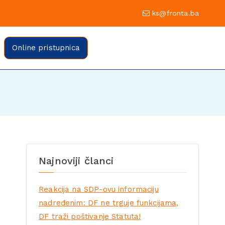
0 Sarajevo
ks@fronta.ba
ratske fronte Sarajevo
evo
Online pristupnica
Najnoviji članci
Reakcija na SDP-ovu informaciju
nadređenim: DF ne trguje funkcijama,
DF traži poštivanje Statuta!