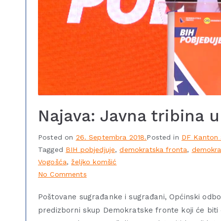
Najava: Javna tribina u
Posted on
26. Septembra 2018.
Posted in
DF Kanton 
Tagged
BIH pobjedjuje
,
demokratska fronta
,
demokrat
Vogošća
,
željko komšić
No Comments
Poštovane sugrađanke i sugrađani, Općinski odb
predizborni skup Demokratske fronte koji će biti 