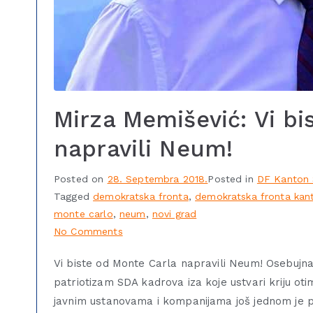
Mirza Memišević: Vi bi
napravili Neum!
Posted on
28. Septembra 2018.
Posted in
DF Kanton 
Tagged
demokratska fronta
,
demokratska fronta kan
monte carlo
,
neum
,
novi grad
No Comments
Vi biste od Monte Carla napravili Neum! Osebujn
patriotizam SDA kadrova iza koje ustvari kriju ot
javnim ustanovama i kompanijama još jednom je pon