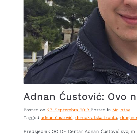
Adnan Ćustović: Ovo ni
Posted on
27. Septembra 2018.
Posted in
Moj stav
Tagged
adnan čustović
,
demokratska fronta
,
dragan 
Predsjednik OO DF Centar Adnan Ćustović svojim 