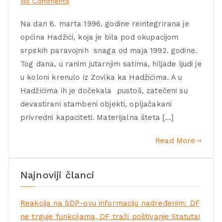
No Comments
Na dan 6. marta 1996. godine reintegrirana je
općina Hadžići, koja je bila pod okupacijom
srpskih paravojnih snaga od maja 1992. godine.
Tog dana, u ranim jutarnjim satima, hiljade ljudi je
u koloni krenulo iz Zovika ka Hadžićima. A u
Hadžićima ih je dočekala pustoš, zatečeni su
devastirani stambeni objekti, opljačakani
privredni kapaciteti. Materijalna šteta […]
Read More
Najnoviji članci
Reakcija na SDP-ovu informaciju nadređenim: DF
ne trguje funkcijama, DF traži poštivanje Statuta!