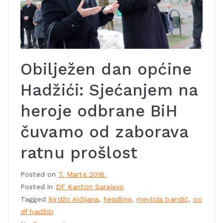
Obilježen dan općine
Hadžići: Sjećanjem na
heroje odbrane BiH
čuvamo od zaborava
ratnu prošlost
Posted on
7. Marta 2018.
Posted in
DF Kanton Sarajevo
Tagged
Birdžo Aldijana
,
headline
,
mevlida bandić
,
oo
df hadžići