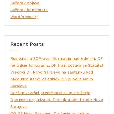
Sažetak objava
Sažetak komentara
WordPress.org
Recent Posts
Reakcija na SDP-ovu informaciju nadređenim: DF
ne trguje funkcijama, DF traži poštivanje Statuta!
Vijećnici DF Novo Sarajevo na sastanku kod
načelnice Karić: Zajednički cilj je bolje Novo
Sarajevo
Održan završni predizborni skup-druženje
Općinske organizacije Demokratske fronte Novo
Sarajevo
OO DF Novo Sarajevo: Druženje povodom