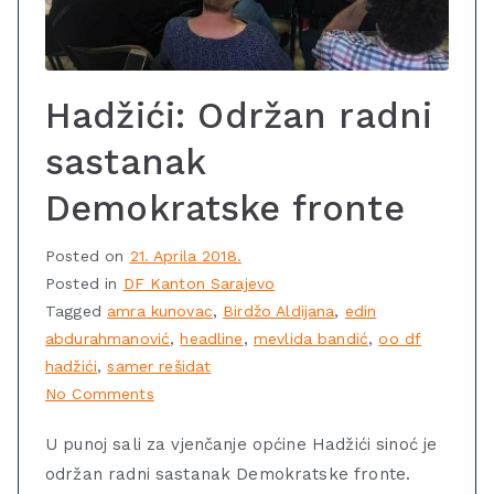
Hadžići: Održan radni
sastanak
Demokratske fronte
Posted on
21. Aprila 2018.
Posted in
DF Kanton Sarajevo
Tagged
amra kunovac
,
Birdžo Aldijana
,
edin
abdurahmanović
,
headline
,
mevlida bandić
,
oo df
hadžići
,
samer rešidat
No Comments
U punoj sali za vjenčanje općine Hadžići sinoć je
održan radni sastanak Demokratske fronte.