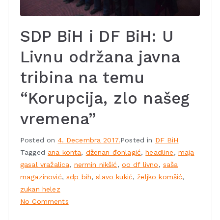
SDP BiH i DF BiH: U
Livnu održana javna
tribina na temu
“Korupcija, zlo našeg
vremena”
Posted on
4. Decembra 2017.
Posted in
DF BiH
Tagged
ana konta
,
dženan đonlagić
,
headline
,
maja
gasal vražalica
,
nermin nikšić
,
oo df livno
,
saša
magazinović
,
sdp bih
,
slavo kukić
,
željko komšić
,
zukan helez
No Comments