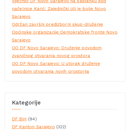
Vijećnici DF Novo Sarajevo na sastanku kod
načelnice Karić: Zajednički cilj je bolje Novo
Sarajevo
Održan završni predizborni skup-druženje
Općinske organizacije Demokratske fronte Novo
Sarajevo
OO DF Novo Sarajevo: Druženje povodom
zvaničnog otvaranja novog prostora
OO DF Novo Sarajevo: U utorak druženje
povodom otvaranja novih prostorija
Kategorije
DF BiH
(94)
DF Kanton Sarajevo
(322)