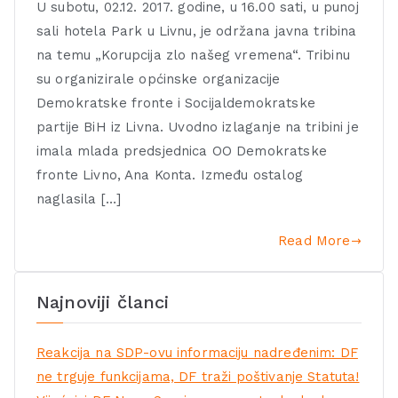
U subotu, 02.12. 2017. godine, u 16.00 sati, u punoj
sali hotela Park u Livnu, je održana javna tribina
na temu „Korupcija zlo našeg vremena“. Tribinu
su organizirale općinske organizacije
Demokratske fronte i Socijaldemokratske
partije BiH iz Livna. Uvodno izlaganje na tribini je
imala mlada predsjednica OO Demokratske
fronte Livno, Ana Konta. Između ostalog
naglasila […]
Read More
Najnoviji članci
Reakcija na SDP-ovu informaciju nadređenim: DF
ne trguje funkcijama, DF traži poštivanje Statuta!